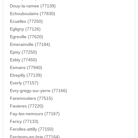
Douy-la-ramee (77139)
Echouboulains (77830)
Ecuelles (77250)
Egligny (77126)
Egreville (77620)
Emerainville (77184)
Episy (77250)
Esbly (77450)
Esmans (77940)
Etrepilly (77139)
Everly (77157)
Evry-gregy-sur-yerre (77166)
Faremoutiers (77515)
Favieres (77220)
Fay-les-nemours (77167)
Fericy (77133)
Ferolles-attilly (77150)
Ferrieres-en-brie (77164)