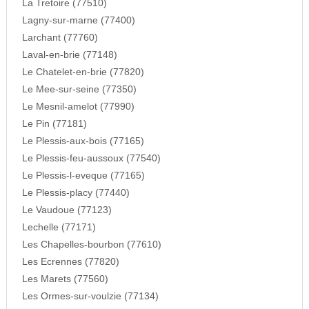
La Tretoire (77510)
Lagny-sur-marne (77400)
Larchant (77760)
Laval-en-brie (77148)
Le Chatelet-en-brie (77820)
Le Mee-sur-seine (77350)
Le Mesnil-amelot (77990)
Le Pin (77181)
Le Plessis-aux-bois (77165)
Le Plessis-feu-aussoux (77540)
Le Plessis-l-eveque (77165)
Le Plessis-placy (77440)
Le Vaudoue (77123)
Lechelle (77171)
Les Chapelles-bourbon (77610)
Les Ecrennes (77820)
Les Marets (77560)
Les Ormes-sur-voulzie (77134)