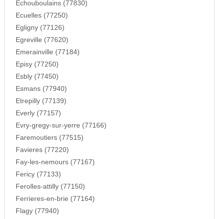
Echouboulains (77830)
Ecuelles (77250)
Egligny (77126)
Egreville (77620)
Emerainville (77184)
Episy (77250)
Esbly (77450)
Esmans (77940)
Etrepilly (77139)
Everly (77157)
Evry-gregy-sur-yerre (77166)
Faremoutiers (77515)
Favieres (77220)
Fay-les-nemours (77167)
Fericy (77133)
Ferolles-attilly (77150)
Ferrieres-en-brie (77164)
Flagy (77940)