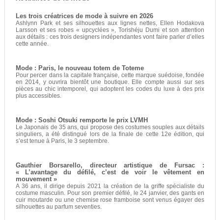
Les trois créatrices de mode à suivre en 2026
Ashlynn Park et ses silhouettes aux lignes nettes, Ellen Hodakova
Larsson et ses robes « upcyclées », Torishéju Dumi et son attention
aux détails : ces trois designers indépendantes vont faire parler d’elles
cette année.
Mode : Paris, le nouveau totem de Toteme
Pour percer dans la capitale française, cette marque suédoise, fondée
en 2014, y ouvrira bientôt une boutique. Elle compte aussi sur ses
pièces au chic intemporel, qui adoptent les codes du luxe à des prix
plus accessibles.
Mode : Soshi Otsuki remporte le prix LVMH
Le Japonais de 35 ans, qui propose des costumes souples aux détails
singuliers, a été distingué lors de la finale de cette 12e édition, qui
s’est tenue à Paris, le 3 septembre.
Gauthier Borsarello, directeur artistique de Fursac :
« L’avantage du défilé, c’est de voir le vêtement en
mouvement »
A 36 ans, il dirige depuis 2021 la création de la griffe spécialiste du
costume masculin. Pour son premier défilé, le 24 janvier, des gants en
cuir moutarde ou une chemise rose framboise sont venus égayer des
silhouettes au parfum seventies.