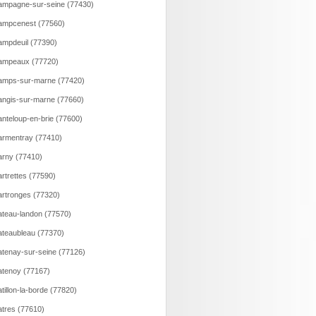
mpagne-sur-seine (77430)
ampcenest (77560)
mpdeuil (77390)
ampeaux (77720)
amps-sur-marne (77420)
ngis-sur-marne (77660)
nteloup-en-brie (77600)
rmentray (77410)
rny (77410)
rtrettes (77590)
rtronges (77320)
teau-landon (77570)
teaubleau (77370)
tenay-sur-seine (77126)
tenoy (77167)
tillon-la-borde (77820)
tres (77610)