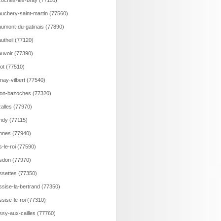
oches-les-bray (77118)
uchery-saint-martin (77560)
umont-du-gatinais (77890)
utheil (77120)
uvoir (77390)
lot (77510)
nay-vilbert (77540)
on-bazoches (77320)
alles (77970)
ndy (77115)
nnes (77940)
s-le-roi (77590)
sdon (77970)
ssettes (77350)
ssise-la-bertrand (77350)
ssise-le-roi (77310)
ssy-aux-cailles (77760)