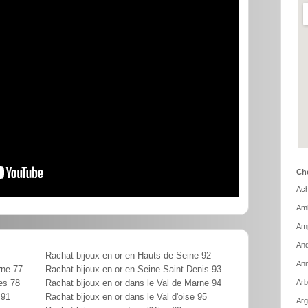
Cho
Ach
Ami
Amp
And
Rachat bijoux en or en Hauts de Seine 92
Ann
rne 77
Rachat bijoux en or en Seine Saint Denis 93
Arb
es 78
Rachat bijoux en or dans le Val de Marne 94
 91
Rachat bijoux en or dans le Val d'oise 95
Arg