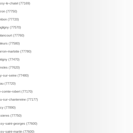
ssy-le-chatel (77169)
tron (77750)
mbon (77720)
gligny (77570)
lancourt (77760)
leurs (77580)
rron-marlotte (77780)
tigny (77470)
nsles (77620)
y-sur-seine (77480)
au (77720)
e-comte-robert (77170)
u-sur-chantereine (77177)
cy (77890)
sieres (77750)
sy-saint-georges (77600)
sy-saint-martin (77600)