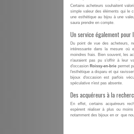
Certains acheteurs souhaitent valori
simple valeur des éléments qui le co
une esthétique au bijou à une vale
saura prendre en compte.
Un service également pour 
Du point de vue des acheteurs, n
intéressante dans la mesure où el
moindres frais. Bien souvent, les a
n'auraient pas pu s'offrir à leur v
d'occasion
Roissy-en-brie
permet pa
l'esthétique a disparu et qui ravisse
bijoux d'occasion est parfois vé
spéculative n'est pas absente.
Des acquéreurs à la recherc
En effet, certains acquéreurs rech
espèrent réaliser à plus ou moins
notamment des bijoux en or que nous