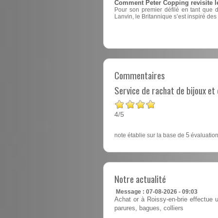
Comment Peter Copping revisite l
Pour son premier défilé en tant que 
Lanvin, le Britannique s’est inspiré des
Commentaires
Service de rachat de bijoux e
4
5
/
note établie sur la base de
5
évaluation
Notre actualité
Message : 07-08-2026 - 09:03
Achat or à Roissy-en-brie effectue u
parures, bagues, colliers