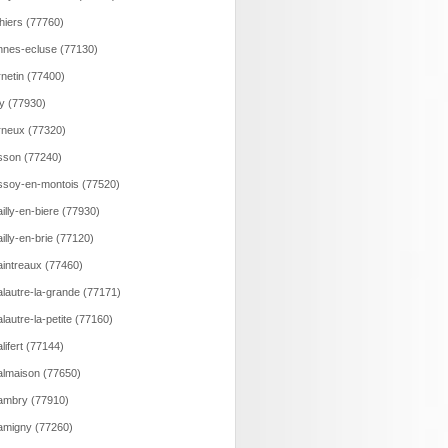
hiers (77760)
nes-ecluse (77130)
netin (77400)
y (77930)
neux (77320)
son (77240)
soy-en-montois (77520)
illy-en-biere (77930)
illy-en-brie (77120)
intreaux (77460)
lautre-la-grande (77171)
lautre-la-petite (77160)
lifert (77144)
lmaison (77650)
ambry (77910)
migny (77260)