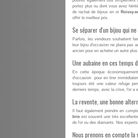
pouvez également tout simplement a
portez plus ou dont vous avez hérité
de rachat de bijoux en or
Roissy-e
offrir le meilleur prix.
Se séparer d'un bijou qui ne 
Parfois, les vendeurs souhaitent fai
leur bijou d'occasion ne plaira pas a
ancien pour en acheter un autre plu
Une aubaine en ces temps dif
En cette époque économiquement d
d'occasion pour en tirer immédiatem
toujours été une valeur refuge pe
derniers temps, avec la crise, l'or 
La revente, une bonne altern
Il faut également prendre en compte
brie
est souvent une très excellente 
de l'or ou des diamants. Nos expert
Nous prenons en compte la v