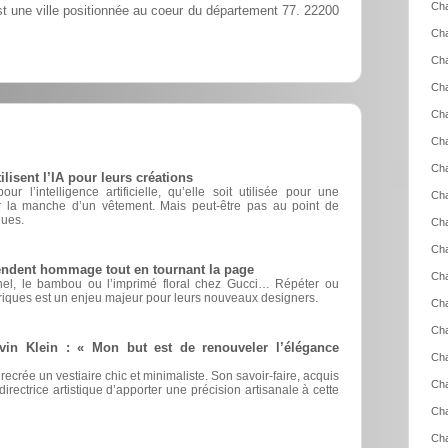
Cha
t une ville positionnée au coeur du département 77. 22200
Ch
Cha
Ch
Ch
Cha
Cha
sent l’IA pour leurs créations
r l’intelligence artificielle, qu’elle soit utilisée pour une
Cha
er la manche d’un vêtement. Mais peut-être pas au point de
ques.
Cha
Cha
rendent hommage tout en tournant la page
Cha
nel, le bambou ou l’imprimé floral chez Gucci… Répéter ou
riques est un enjeu majeur pour leurs nouveaux designers.
Cha
Cha
vin Klein : « Mon but est de renouveler l’élégance
Cha
 recrée un vestiaire chic et minimaliste. Son savoir-faire, acquis
Cha
irectrice artistique d’apporter une précision artisanale à cette
Cha
Cha