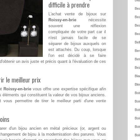
Baz
difficile à prendre
Bea
L'achat vente de bijoux sur
Bea
Roissy-en-brie
nécessite
souvent une réflexion
Bea
compliquée de votre part car il
Bea
n'est jamais facile de se
Bel
séparer de bijoux auxquels on
est attachés. Du coup, lorsque
Ber
l'on est décidé à se faire
Bet
 d'obtenir un avis juste et précis quant à l'évaluation de ces
Bez
Bla
ir le meilleur prix
Ble
nt
Roissy-en-brie
vous offre une expertise spécifique afin
Boi
 éléments qui constituent la valeur de vos bijoux anciens.
t vous permettre de tirer le meilleur parti d'une vente
Boi
Boi
oins
Boi
Boi
rer d'un bijou ancien en métal précieux (or, argent ou
changement de bijou à la modernisation des parures. Vous
Boi