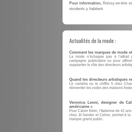
Pour information,
Roissy-en-brie es
résidents y habitent.
Actualités de la mode :
Comment les marques de mode utili
La mode n’échappe pas à l’attrait pou
campagne publicitaire ou pour affin
supplanter le rôle des directeurs artisti
Quand les directeurs artistiques 
Le camélia ou le chiffre 5 chez Cha
réinventer les codes des maisons histo
Veronica Leoni, designer de Cal
américaine »
Pour Calvin Klein, l’Italienne de 42 ans
chez Jil Sander et Celine, permet à la d
marque grand public.