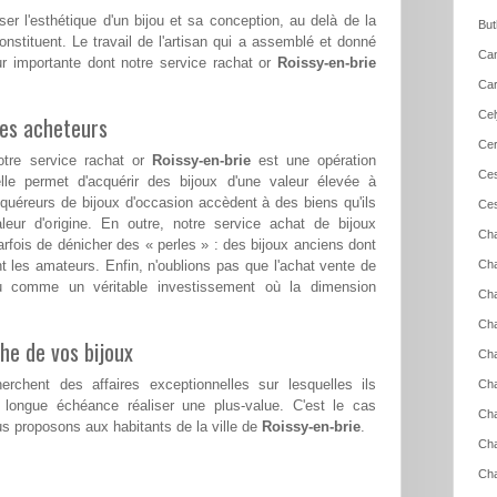
ser l'esthétique d'un bijou et sa conception, au delà de la
But
nstituent. Le travail de l'artisan qui a assemblé et donné
Can
ur importante dont notre service rachat or
Roissy-en-brie
Car
Cel
les acheteurs
Cer
otre service rachat or
Roissy-en-brie
est une opération
Ces
le permet d'acquérir des bijoux d'une valeur élevée à
cquéreurs de bijoux d'occasion accèdent à des biens qu'ils
Ces
aleur d'origine. En outre, notre service achat de bijoux
Cha
rfois de dénicher des « perles » : des bijoux anciens dont
nt les amateurs. Enfin, n'oublions pas que l'achat vente de
Cha
cu comme un véritable investissement où la dimension
Cha
Cha
he de vos bijoux
Cha
erchent des affaires exceptionnelles sur lesquelles ils
Cha
 longue échéance réaliser une plus-value. C'est le cas
Cha
 proposons aux habitants de la ville de
Roissy-en-brie
.
Ch
Cha