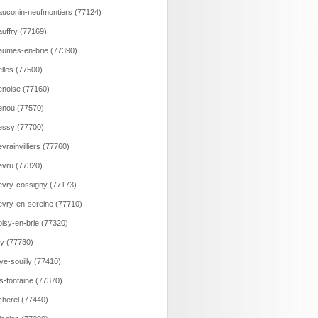
uconin-neufmontiers (77124)
uffry (77169)
umes-en-brie (77390)
lles (77500)
noise (77160)
nou (77570)
ssy (77700)
vrainvilliers (77760)
vru (77320)
vry-cossigny (77173)
vry-en-sereine (77710)
isy-en-brie (77320)
ry (77730)
ye-souilly (77410)
s-fontaine (77370)
herel (77440)