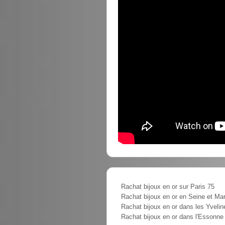
Rachat bijoux en or sur Paris 75
Rachat bijoux en or en Seine et Ma
Rachat bijoux en or dans les Yvelin
Rachat bijoux en or dans l'Essonne