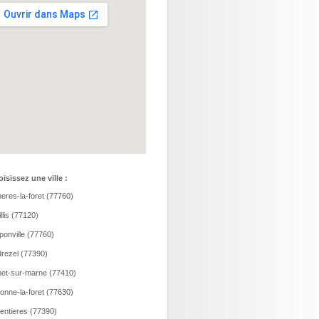
isissez une ville :
eres-la-foret (77760)
llis (77120)
onville (77760)
rezel (77390)
et-sur-marne (77410)
onne-la-foret (77630)
entieres (77390)