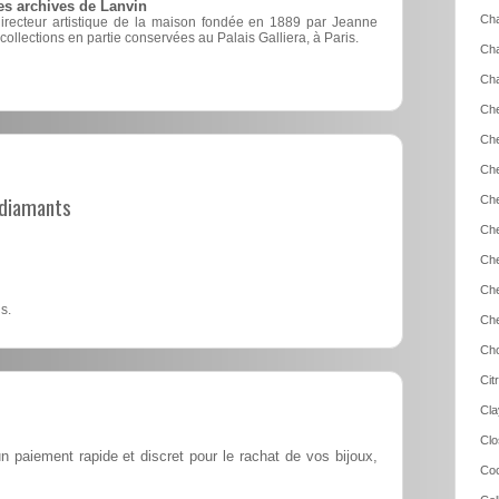
es archives de Lanvin
Cha
directeur artistique de la maison fondée en 1889 par Jeanne
 collections en partie conservées au Palais Galliera, à Paris.
Cha
Cha
Che
Che
Che
t diamants
Che
Che
Che
Che
s.
Che
Cho
Cit
Cla
Clo
n paiement rapide et discret pour le rachat de vos bijoux,
Coc