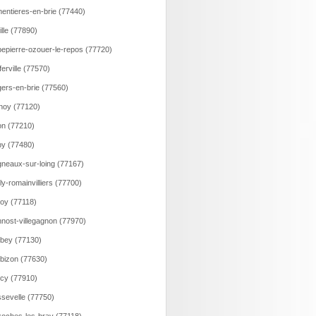
entieres-en-brie (77440)
ille (77890)
epierre-ozouer-le-repos (77720)
ferville (77570)
ers-en-brie (77560)
noy (77120)
n (77210)
y (77480)
neaux-sur-loing (77167)
lly-romainvilliers (77700)
loy (77118)
nost-villegagnon (77970)
bey (77130)
bizon (77630)
cy (77910)
sevelle (77750)