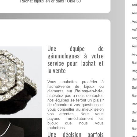
Rachat bijoux en or dans l'Oise 60
Arm
Arv
Aub
Auf
Aug
Une équipe de
Aul
gémmologues à votre
Avo
service pour l'achat et
Bab
la vente
Bag
Bai
Vous souhaitez procéder à
l’achat/vente de bijoux ou
Bal
diamants sur
Roissy-en-brie
,
n’hésitez pas à nous contacter,
Ban
nos équipes se feront un plaisir
Bar
de répondre à vos questions et
vous conseiller au mieux selon
Bar
vos attentes. Nous vous
payons immédiatement les
Bar
bijoux que nous vous
rachetons.
Bas
Une décision parfois