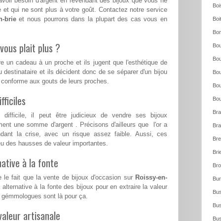
voir besoin d'argent en revendant des bijoux que vous ne
Boi
 et qui ne sont plus à votre goût. Contactez notre service
n-brie
et nous pourrons dans la plupart des cas vous en
Boi
Bo
vous plait plus ?
Bou
Bou
re un cadeau à un proche et ils jugent que l'esthétique de
u destinataire et ils décident donc de se séparer d'un bijou
Bou
s conforme aux gouts de leurs proches.
Bou
ficiles
Bou
Bra
ifficile, il peut être judicieux de vendre ses bijoux
ent une somme d'argent . Précisons d'ailleurs que l'or a
Bra
ndant la crise, avec un risque assez faible. Aussi, ces
Bre
a eu des hausses de valeur importantes.
Bri
ative à la fonte
Bro
 le fait que la vente de bijoux d'occasion sur
Roissy-en-
Bur
alternative à la fonte des bijoux pour en extraire la valeur
Bus
s gémmologues sont là pour ça.
Bus
aleur artisanale
Bus