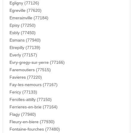
Egligny (77126)
Egreville (77620)
Emerainville (77184)
Episy (77250)
Esbly (77450)
Esmans (77940)
Etrepilly (77139)
Everly (77157)
Evry-gregy-sur-yerre (77166)
Faremoutiers (77515)
Favieres (77220)
Fay-les-nemours (77167)
Fericy (77133)
Ferolles-attilly (77150)
Ferrieres-en-brie (77164)
Flagy (77940)
Fleury-en-biere (77930)
Fontaine-fourches (77480)