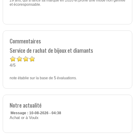
29 ans, qui a lancé sa marque en 2020 et prône une mode non genrée
et écoresponsable.
Commentaires
Service de rachat de bijoux et diamants
4
5
/
note établie sur la base de
5
évaluations.
Notre actualité
Message : 10-08-2026 - 04:38
Achat or à Voulx