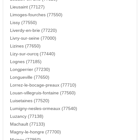
Lieusaint (77127)
Limoges-fourches (77550)
Lissy (77550)
Liverdy-en-brie (77220)
Livry-sur-seine (77000)
Lizines (77650)
Lizy-sur-ourcq (77440)
Lognes (77185)
Longperrier (77230)
Longueville (77650)
Lorrez-le-bocage-preaux (77710)
Louan-villegruis-fontaine (77560)
Luisetaines (77520)
Lumigny-nesles-ormeaux (77540)
Luzancy (77138)
Machault (77133)
Magny-le-hongre (77700)
Maincy (77950)