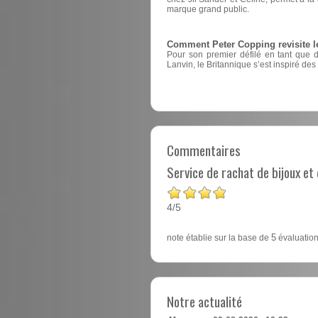
marque grand public.
Comment Peter Copping revisite l
Pour son premier défilé en tant que 
Lanvin, le Britannique s’est inspiré des
Commentaires
Service de rachat de bijoux e
4
5
/
note établie sur la base de
5
évaluation
Notre actualité