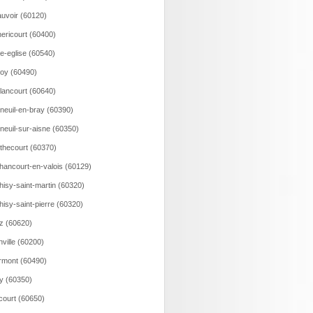
uvoir (60120)
ericourt (60400)
le-eglise (60540)
loy (60490)
lancourt (60640)
neuil-en-bray (60390)
neuil-sur-aisne (60350)
thecourt (60370)
hancourt-en-valois (60129)
hisy-saint-martin (60320)
hisy-saint-pierre (60320)
z (60620)
nville (60200)
rmont (60490)
ry (60350)
court (60650)