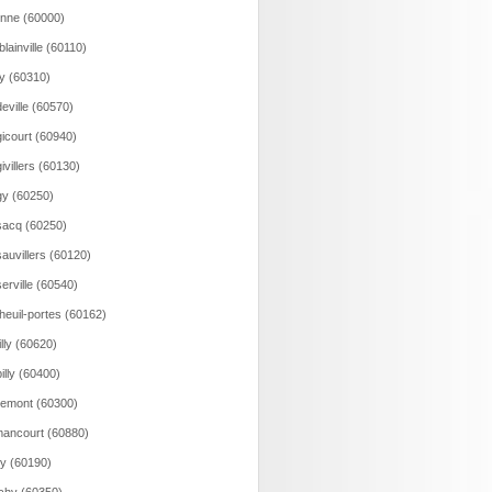
onne (60000)
lainville (60110)
y (60310)
eville (60570)
icourt (60940)
ivillers (60130)
y (60250)
acq (60250)
auvillers (60120)
erville (60540)
heuil-portes (60162)
illy (60620)
illy (60400)
emont (60300)
ancourt (60880)
y (60190)