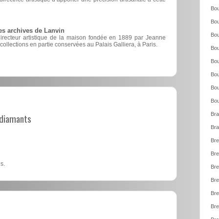
Bou
Bou
es archives de Lanvin
Bou
directeur artistique de la maison fondée en 1889 par Jeanne
 collections en partie conservées au Palais Galliera, à Paris.
Bou
Bou
Bou
Bou
Bou
Bra
t diamants
Bra
Bre
Bre
s.
Bre
Bre
Bre
Bre