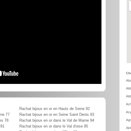
Cho
Aba
Abb
Abb
Ach
Rachat bijoux en or en Hauts de Seine 92
Acy
rne 77
Rachat bijoux en or en Seine Saint Denis 93
Agn
es 78
Rachat bijoux en or dans le Val de Marne 94
 91
Rachat bijoux en or dans le Val d'oise 95
Air