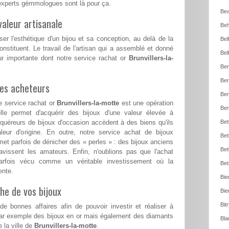
 experts gémmologues sont là pour ça.
Bea
aleur artisanale
Beh
ser l'esthétique d'un bijou et sa conception, au delà de la
Bel
nstituent. Le travail de l'artisan qui a assemblé et donné
Bel
ur importante dont notre service rachat or
Brunvillers-la-
Ber
Ber
les acheteurs
Ber
e service rachat or
Brunvillers-la-motte
est une opération
Ber
le permet d'acquérir des bijoux d'une valeur élevée à
cquéreurs de bijoux d'occasion accèdent à des biens qu'ils
Bet
aleur d'origine. En outre, notre service achat de bijoux
Bet
et parfois de dénicher des « perles » : des bijoux anciens
Bet
ravissent les amateurs. Enfin, n'oublions pas que l'achat
arfois vécu comme un véritable investissement où la
Bet
ente.
Bie
he de vos bijoux
Bie
Bit
e bonnes affaires afin de pouvoir investir et réaliser à
par exemple des bijoux en or mais également des diamants
Bla
 la ville de
Brunvillers-la-motte
.