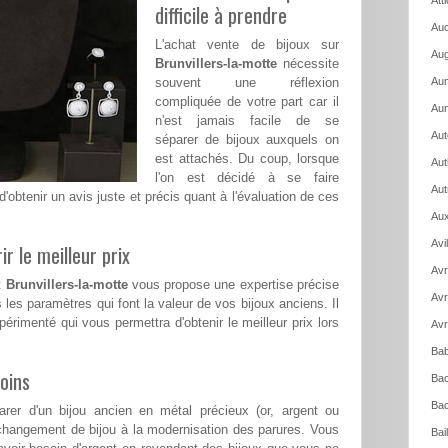
Att
difficile à prendre
Auc
L'achat vente de bijoux sur
Aug
Brunvillers-la-motte
nécessite
souvent une réflexion
Aum
compliquée de votre part car il
Aun
n'est jamais facile de se
Aut
séparer de bijoux auxquels on
est attachés. Du coup, lorsque
Aut
l'on est décidé à se faire
Aut
 d'obtenir un avis juste et précis quant à l'évaluation de ces
Aux
Avi
ir le meilleur prix
Avr
t
Brunvillers-la-motte
vous propose une expertise précise
Avr
 les paramètres qui font la valeur de vos bijoux anciens. Il
xpérimenté qui vous permettra d'obtenir le meilleur prix lors
Avr
Bab
oins
Bac
Bac
rer d'un bijou ancien en métal précieux (or, argent ou
changement de bijou à la modernisation des parures. Vous
Bai