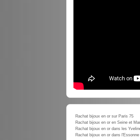
Rachat bijoux en or sur Paris 75
Rachat bijoux en or en Seine et Ma
Rachat bijoux en or dans les Yvelin
Rachat bijoux en or dans l'Essonne