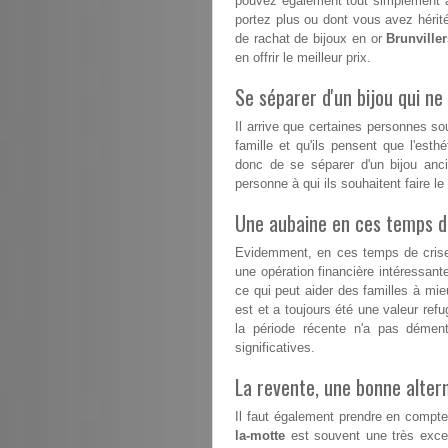
pouvez également tout simplement a
portez plus ou dont vous avez hérité
de rachat de bijoux en or
Brunviller
en offrir le meilleur prix.
Se séparer d'un bijou qui ne 
Il arrive que certaines personnes s
famille et qu'ils pensent que l'esthé
donc de se séparer d'un bijou anc
personne à qui ils souhaitent faire l
Une aubaine en ces temps dif
Evidemment, en ces temps de crise, 
une opération financière intéressant
ce qui peut aider des familles à mieux
est et a toujours été une valeur refu
la période récente n'a pas démen
significatives.
La revente, une bonne altern
Il faut également prendre en compte
la-motte
est souvent une très excell