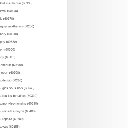
lleul-sur-therain (60930)
lleval (60140)
lly (60170)
agny-sur-therain (60250)
bery (60810)
gny (60620)
on (60300)
gy (60113)
ancourt (60380)
icourt (60700)
udeduit (60210)
ugies-sous-bois (60640)
ulieu-les-fontaines (60310)
umont-les-nonains (60390)
urains-les-noyon (60400)
urepaire (60700)
uvais (60155)