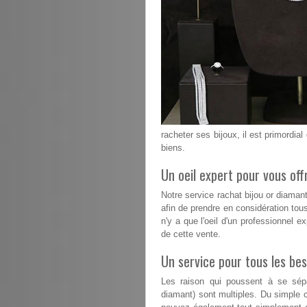
racheter ses bijoux, il est primordial
biens.
Un oeil expert pour vous offr
Notre service rachat bijou or diaman
afin de prendre en considération tous
n'y a que l'oeil d'un professionnel e
de cette vente.
Un service pour tous les bes
Les raison qui poussent à se sépa
diamant) sont multiples. Du simple 