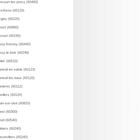
incourt-les-precy (60460)
ncfosse (60120)
rgies (60220)
court (60860)
ncourt (60190)
ssy-fresnoy (60440)
ssy-le-bois (60240)
lier (60510)
neuil-en-valois (60123)
neuil-les-eaux (60120)
nieres (60112)
villers (60120)
an-sur-oise (60820)
est (60300)
nel (60540)
biers (60240)
convillers (60240)