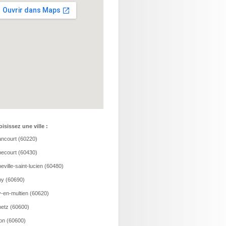
isissez une ville :
ncourt (60220)
ecourt (60430)
eville-saint-lucien (60480)
y (60690)
-en-multien (60620)
etz (60600)
ion (60600)