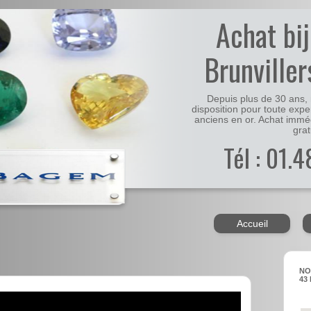
Achat bi
Brunville
Depuis plus de 30 ans, 
disposition pour toute expe
anciens en or. Achat immé
grat
Tél : 01.
Accueil
NO
43 