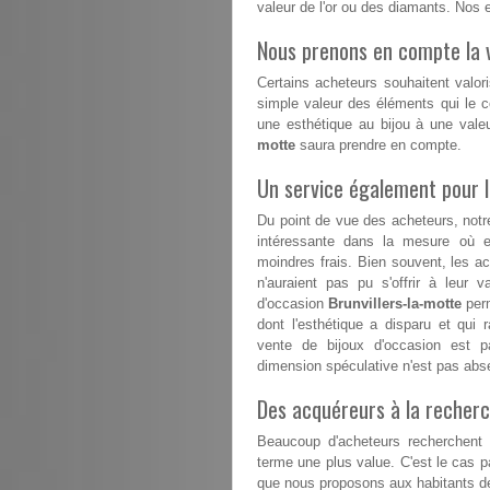
valeur de l'or ou des diamants. Nos
Nous prenons en compte la v
Certains acheteurs souhaitent valori
simple valeur des éléments qui le co
une esthétique au bijou à une vale
motte
saura prendre en compte.
Un service également pour 
Du point de vue des acheteurs, notr
intéressante dans la mesure où el
moindres frais. Bien souvent, les a
n'auraient pas pu s'offrir à leur v
d'occasion
Brunvillers-la-motte
perm
dont l'esthétique a disparu et qui 
vente de bijoux d'occasion est p
dimension spéculative n'est pas abs
Des acquéreurs à la recherc
Beaucoup d'acheteurs recherchent d
terme une plus value. C'est le cas 
que nous proposons aux habitants de