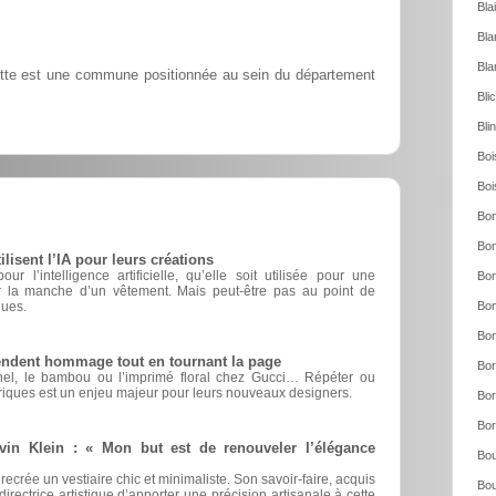
Bla
Bla
Bla
otte est une commune positionnée au sein du département
Bli
Bli
Boi
Boi
Bon
Bon
sent l’IA pour leurs créations
r l’intelligence artificielle, qu’elle soit utilisée pour une
Bon
er la manche d’un vêtement. Mais peut-être pas au point de
ques.
Bon
Bon
rendent hommage tout en tournant la page
Bor
nel, le bambou ou l’imprimé floral chez Gucci… Répéter ou
riques est un enjeu majeur pour leurs nouveaux designers.
Bor
Bor
vin Klein : « Mon but est de renouveler l’élégance
Bou
 recrée un vestiaire chic et minimaliste. Son savoir-faire, acquis
Bou
irectrice artistique d’apporter une précision artisanale à cette