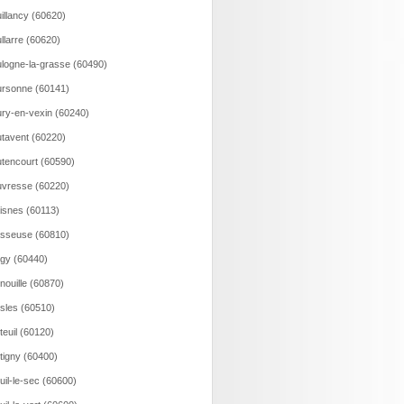
illancy (60620)
llarre (60620)
logne-la-grasse (60490)
rsonne (60141)
ry-en-vexin (60240)
tavent (60220)
tencourt (60590)
vresse (60220)
isnes (60113)
sseuse (60810)
gy (60440)
nouille (60870)
sles (60510)
teuil (60120)
tigny (60400)
uil-le-sec (60600)