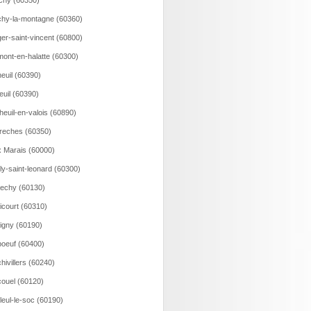
ichy (60350)
hy-la-montagne (60360)
er-saint-vincent (60800)
ont-en-halatte (60300)
euil (60390)
euil (60390)
heuil-en-valois (60890)
reches (60350)
 Marais (60000)
lly-saint-leonard (60300)
echy (60130)
icourt (60310)
igny (60190)
oeuf (60400)
hivillers (60240)
ouel (60120)
lleul-le-soc (60190)