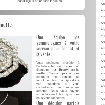
Rachat bijoux en or dans l'Oise 60
All
Amb
Am
-motte
And
Ang
Une équipe de
Ang
gémmologues à votre
Ang
service pour l'achat et
Ans
la vente
Ans
Ans
Vous souhaitez procéder à
l’achat/vente de bijoux ou
Ant
diamants sur
Brunvillers-la-
motte
, n’hésitez pas à nous
Ant
contacter, nos équipes se
App
feront un plaisir de répondre à
vos questions et vous
Apr
conseiller au mieux selon vos
attentes. Nous vous payons
Arm
immédiatement les bijoux que
nous vous rachetons.
Ars
Une décision parfois