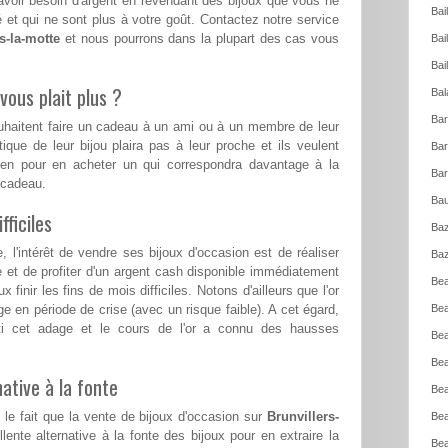
voir besoin d'argent en revendant des bijoux que vous ne
Bai
 et qui ne sont plus à votre goût. Contactez notre service
s-la-motte
et nous pourrons dans la plupart des cas vous
Bai
Bai
vous plait plus ?
Bal
Bar
ouhaitent faire un cadeau à un ami ou à un membre de leur
tique de leur bijou plaira pas à leur proche et ils veulent
Bar
ien pour en acheter un qui correspondra davantage à la
Bar
e cadeau.
Bau
ficiles
Baz
l'intérêt de vendre ses bijoux d'occasion est de réaliser
Baz
e et de profiter d'un argent cash disponible immédiatement
Bea
 finir les fins de mois difficiles. Notons d'ailleurs que l'or
ge en période de crise (avec un risque faible). A cet égard,
Bea
ti cet adage et le cours de l'or a connu des hausses
Bea
Bea
ative à la fonte
Bea
 le fait que la vente de bijoux d'occasion sur
Brunvillers-
Bea
ente alternative à la fonte des bijoux pour en extraire la
Bea