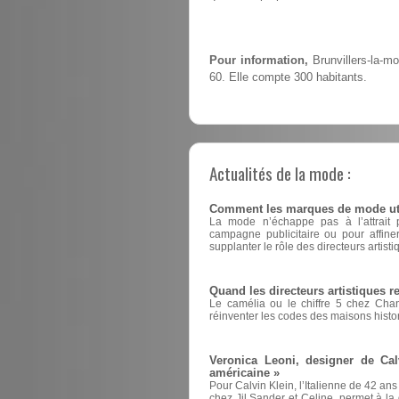
Pour information,
Brunvillers-la-m
60. Elle compte 300 habitants.
Actualités de la mode :
Comment les marques de mode utili
La mode n’échappe pas à l’attrait pou
campagne publicitaire ou pour affin
supplanter le rôle des directeurs artisti
Quand les directeurs artistiques 
Le camélia ou le chiffre 5 chez Cha
réinventer les codes des maisons histo
Veronica Leoni, designer de Cal
américaine »
Pour Calvin Klein, l’Italienne de 42 ans
chez Jil Sander et Celine, permet à la d