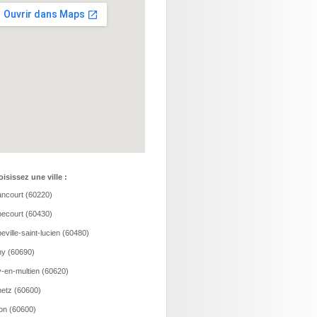
isissez une ville :
ncourt (60220)
ecourt (60430)
eville-saint-lucien (60480)
y (60690)
-en-multien (60620)
etz (60600)
ion (60600)