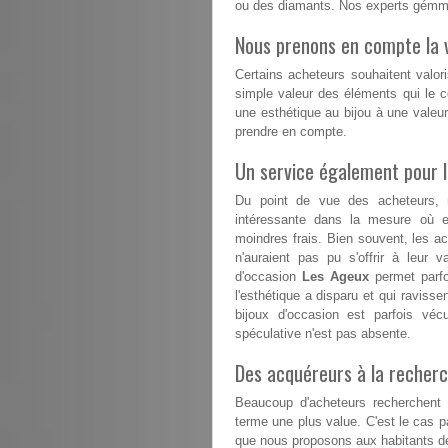
ou des diamants. Nos experts gémmo
Nous prenons en compte la v
Certains acheteurs souhaitent valori
simple valeur des éléments qui le co
une esthétique au bijou à une valeu
prendre en compte.
Un service également pour 
Du point de vue des acheteurs, 
intéressante dans la mesure où el
moindres frais. Bien souvent, les a
n'auraient pas pu s'offrir à leur v
d'occasion
Les Ageux
permet parfo
l'esthétique a disparu et qui ravisse
bijoux d'occasion est parfois vé
spéculative n'est pas absente.
Des acquéreurs à la recherc
Beaucoup d'acheteurs recherchent d
terme une plus value. C'est le cas 
que nous proposons aux habitants de