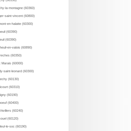
ichy (60350)
hy-la-montagne (60360)
er-saint-vincent (60800)
ont-en-halatte (60300)
euil (60390)
euil (60390)
heuil-en-valois (60890)
reches (60350)
 Marais (60000)
lly-saint-leonard (60300)
echy (60130)
icourt (60310)
igny (60190)
oeuf (60400)
hivillers (60240)
ouel (60120)
lleul-le-soc (60190)