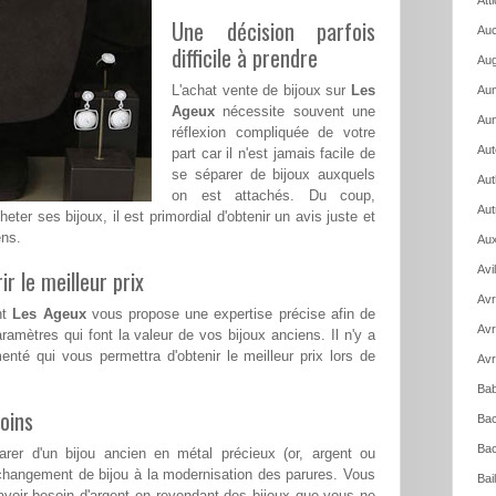
Att
Une décision parfois
Auc
difficile à prendre
Aug
L'achat vente de bijoux sur
Les
Aum
Ageux
nécessite souvent une
Aun
réflexion compliquée de votre
Aut
part car il n'est jamais facile de
se séparer de bijoux auxquels
Aut
on est attachés. Du coup,
Aut
heter ses bijoux, il est primordial d'obtenir un avis juste et
ens.
Aux
Avi
ir le meilleur prix
Avr
nt
Les Ageux
vous propose une expertise précise afin de
Avr
ramètres qui font la valeur de vos bijoux anciens. Il n'y a
menté qui vous permettra d'obtenir le meilleur prix lors de
Avr
Bab
oins
Bac
Bac
rer d'un bijou ancien en métal précieux (or, argent ou
changement de bijou à la modernisation des parures. Vous
Bai
voir besoin d'argent en revendant des bijoux que vous ne