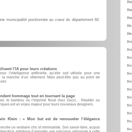
Bla
Bla
Bla
e municipalité positionnée au coeur du département 60.
Bli
Bli
Boi
Boi
Bon
Bon
sent l’IA pour leurs créations
r l’intelligence artificielle, qu’elle soit utilisée pour une
Bon
er la manche d’un vêtement. Mais peut-être pas au point de
ques.
Bon
Bon
rendent hommage tout en tournant la page
Bor
nel, le bambou ou l’imprimé floral chez Gucci… Répéter ou
riques est un enjeu majeur pour leurs nouveaux designers.
Bor
Bor
vin Klein : « Mon but est de renouveler l’élégance
Bou
 recrée un vestiaire chic et minimaliste. Son savoir-faire, acquis
Bou
irectrice artistique d’apporter une précision artisanale à cette