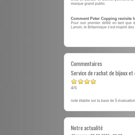
marque grand public.
Comment Peter Copping revisite l
Pour son premier défilé en tant que 
Lanvin, le Britannique s’est inspiré des
Commentaires
Service de rachat de bijoux e
4
5
/
note établie sur la base de
5
évaluation
Notre actualité