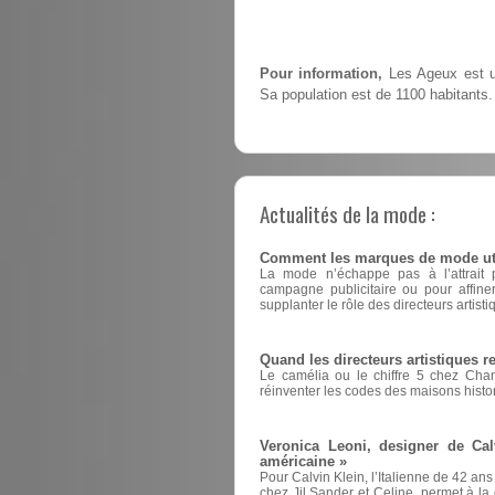
Pour information,
Les Ageux est un
Sa population est de 1100 habitants.
Actualités de la mode :
Comment les marques de mode utili
La mode n’échappe pas à l’attrait pou
campagne publicitaire ou pour affin
supplanter le rôle des directeurs artisti
Quand les directeurs artistiques 
Le camélia ou le chiffre 5 chez Cha
réinventer les codes des maisons histo
Veronica Leoni, designer de Cal
américaine »
Pour Calvin Klein, l’Italienne de 42 ans
chez Jil Sander et Celine, permet à la d