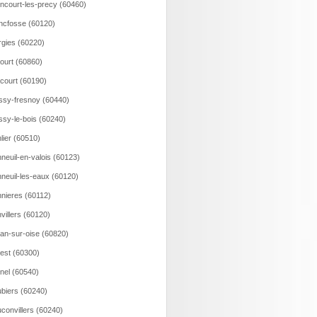
incourt-les-precy (60460)
ncfosse (60120)
rgies (60220)
court (60860)
ncourt (60190)
ssy-fresnoy (60440)
ssy-le-bois (60240)
lier (60510)
neuil-en-valois (60123)
neuil-les-eaux (60120)
nieres (60112)
villers (60120)
an-sur-oise (60820)
est (60300)
nel (60540)
biers (60240)
convillers (60240)