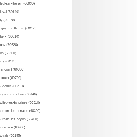
lleul-sur-therain (60930)
lleval (60140)
lly (60170)
agny-sur-therain (60250)
bery (60810)
gny (60620)
on (60300)
gy (60113)
ancourt (60380)
icourt (60700)
udeduit (60210)
ugies-sous-bois (60640)
ulieu-les-fontaines (60310)
umont-les-nonains (60390)
urains-les-noyon (60400)
urepaire (60700)
uvais (60155)