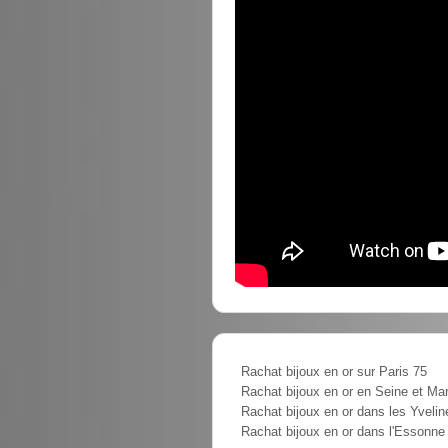
Rachat bijoux en or sur Paris 75
Rachat bijoux en or en Seine et Ma
Rachat bijoux en or dans les Yvelin
Rachat bijoux en or dans l'Essonne