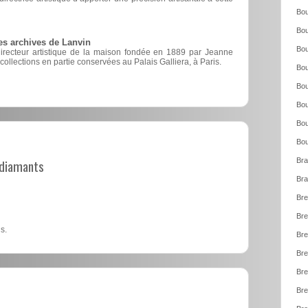
Bou
Bou
es archives de Lanvin
Bou
directeur artistique de la maison fondée en 1889 par Jeanne
 collections en partie conservées au Palais Galliera, à Paris.
Bou
Bou
Bou
Bou
Bou
t diamants
Bra
Bra
Bre
Bre
s.
Bre
Bre
Bre
Bre