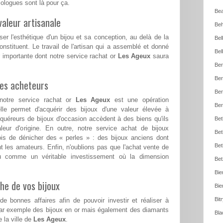
logues sont là pour ça.
Bea
aleur artisanale
Beh
ser l'esthétique d'un bijou et sa conception, au delà de la
Bel
nstituent. Le travail de l'artisan qui a assemblé et donné
Bel
r importante dont notre service rachat or
Les Ageux
saura
Ber
Ber
les acheteurs
Ber
notre service rachat or
Les Ageux
est une opération
Ber
le permet d'acquérir des bijoux d'une valeur élevée à
cquéreurs de bijoux d'occasion accèdent à des biens qu'ils
Bet
aleur d'origine. En outre, notre service achat de bijoux
Bet
is de dénicher des « perles » : des bijoux anciens dont
Bet
nt les amateurs. Enfin, n'oublions pas que l'achat vente de
cu comme un véritable investissement où la dimension
Bet
Bie
he de vos bijoux
Bie
Bit
e bonnes affaires afin de pouvoir investir et réaliser à
par exemple des bijoux en or mais également des diamants
Bla
 la ville de
Les Ageux
.