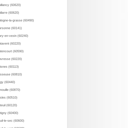
illancy (60620)
llarre (60620)
logne-la-grasse (60490)
rsonne (60141)
ry-en-vexin (60240)
tavent (60220)
tencourt (60590)
vresse (60220)
isnes (60113)
sseuse (60810)
gy (60440)
nouille (60870)
sles (60510)
teuil (60120)
tigny (60400)
uil-le-sec (60600)