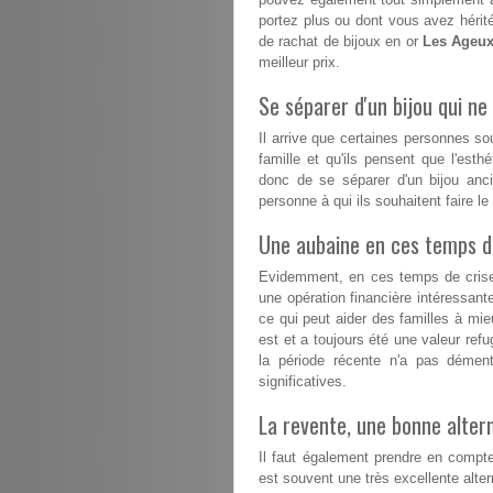
portez plus ou dont vous avez hérité
de rachat de bijoux en or
Les Ageu
meilleur prix.
Se séparer d'un bijou qui ne 
Il arrive que certaines personnes s
famille et qu'ils pensent que l'esthé
donc de se séparer d'un bijou anc
personne à qui ils souhaitent faire l
Une aubaine en ces temps dif
Evidemment, en ces temps de crise, 
une opération financière intéressant
ce qui peut aider des familles à mieux
est et a toujours été une valeur refu
la période récente n'a pas démen
significatives.
La revente, une bonne altern
Il faut également prendre en compte
est souvent une très excellente altern