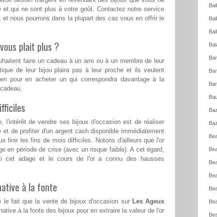
Bai
 et qui ne sont plus à votre goût. Contactez notre service
x
et nous pourrons dans la plupart des cas vous en offrir le
Bai
Bai
vous plait plus ?
Bal
Bar
ouhaitent faire un cadeau à un ami ou à un membre de leur
tique de leur bijou plaira pas à leur proche et ils veulent
Bar
ien pour en acheter un qui correspondra davantage à la
Bar
e cadeau.
Bau
ficiles
Baz
l'intérêt de vendre ses bijoux d'occasion est de réaliser
Baz
e et de profiter d'un argent cash disponible immédiatement
Bea
 finir les fins de mois difficiles. Notons d'ailleurs que l'or
ge en période de crise (avec un risque faible). A cet égard,
Bea
ti cet adage et le cours de l'or a connu des hausses
Bea
Bea
ative à la fonte
Bea
 le fait que la vente de bijoux d'occasion sur
Les Ageux
Bea
ative à la fonte des bijoux pour en extraire la valeur de l'or
Bea