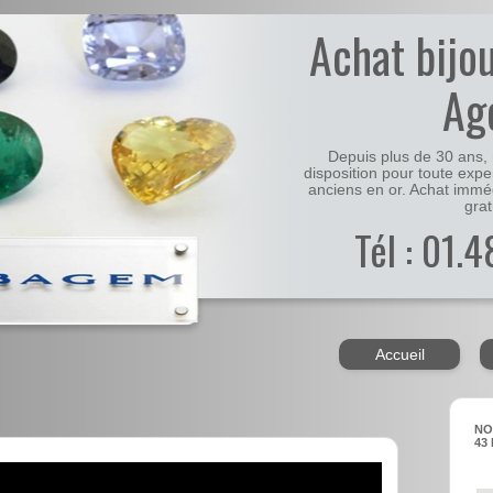
Achat bijo
Ag
Depuis plus de 30 ans, 
disposition pour toute expe
anciens en or. Achat immé
grat
Tél : 01.
Accueil
NO
43 