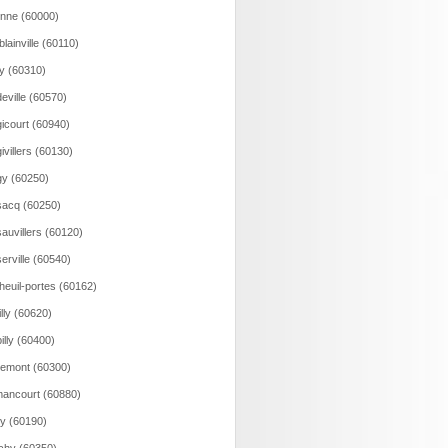
onne (60000)
lainville (60110)
y (60310)
eville (60570)
icourt (60940)
ivillers (60130)
y (60250)
acq (60250)
auvillers (60120)
erville (60540)
heuil-portes (60162)
illy (60620)
illy (60400)
emont (60300)
ancourt (60880)
y (60190)