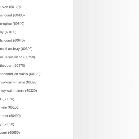
uvoir (60120)
ericourt (60400)
le-eglise (60540)
loy (60490)
lancourt (60640)
neuil-en-bray (60390)
neuil-sur-aisne (60350)
thecourt (60370)
hancourt-en-valois (60129)
hisy-saint-martin (60320)
hisy-saint-pierre (60320)
z (60620)
nville (60200)
rmont (60490)
ry (60350)
court (60650)