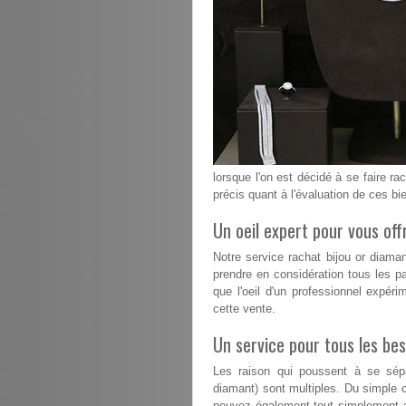
lorsque l'on est décidé à se faire rac
précis quant à l'évaluation de ces bi
Un oeil expert pour vous offr
Notre service rachat bijou or diama
prendre en considération tous les pa
que l'oeil d'un professionnel expéri
cette vente.
Un service pour tous les bes
Les raison qui poussent à se sépa
diamant) sont multiples. Du simple 
pouvez également tout simplement a