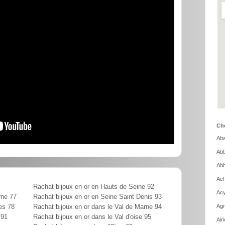
Cho
Aba
Abb
Abb
Ach
Rachat bijoux en or en Hauts de Seine 92
Acy
rne 77
Rachat bijoux en or en Seine Saint Denis 93
Agn
es 78
Rachat bijoux en or dans le Val de Marne 94
 91
Rachat bijoux en or dans le Val d'oise 95
Air