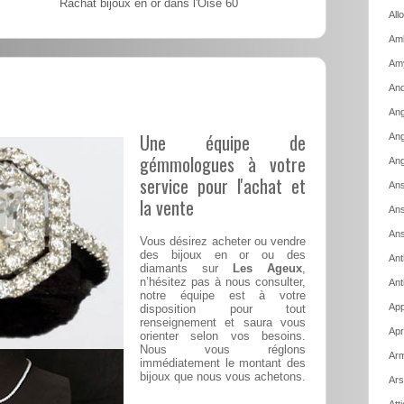
Rachat bijoux en or dans l'Oise 60
All
Amb
Am
And
Ang
Une équipe de
Ang
gémmologues à votre
Ang
service pour l'achat et
Ans
la vente
Ans
Ans
Vous désirez acheter ou vendre
des bijoux en or ou des
Ant
diamants sur
Les Ageux
,
n’hésitez pas à nous consulter,
Ant
notre équipe est à votre
App
disposition pour tout
renseignement et saura vous
Apr
orienter selon vos besoins.
Nous vous réglons
Arm
immédiatement le montant des
bijoux que nous vous achetons.
Ars