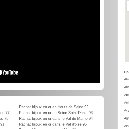
Cho
Aba
Abb
Abb
Ach
Rachat bijoux en or en Hauts de Seine 92
Acy
rne 77
Rachat bijoux en or en Seine Saint Denis 93
Agn
es 78
Rachat bijoux en or dans le Val de Marne 94
 91
Rachat bijoux en or dans le Val d'oise 95
Air