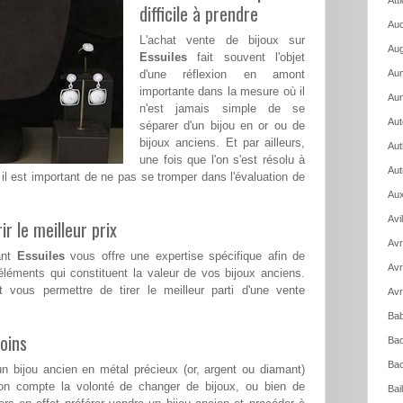
Att
difficile à prendre
Auc
L'achat vente de bijoux sur
Aug
Essuiles
fait souvent l'objet
d'une réflexion en amont
Aum
importante dans la mesure où il
Aun
n'est jamais simple de se
Aut
séparer d'un bijou en or ou de
bijoux anciens. Et par ailleurs,
Aut
une fois que l'on s'est résolu à
Aut
il est important de ne pas se tromper dans l'évaluation de
Aux
Avi
ir le meilleur prix
Avr
ant
Essuiles
vous offre une expertise spécifique afin de
Avr
léments qui constituent la valeur de vos bijoux anciens.
t vous permettre de tirer le meilleur parti d'une vente
Avr
Bab
oins
Bac
Bac
n bijou ancien en métal précieux (or, argent ou diamant)
on compte la volonté de changer de bijoux, ou bien de
Bai