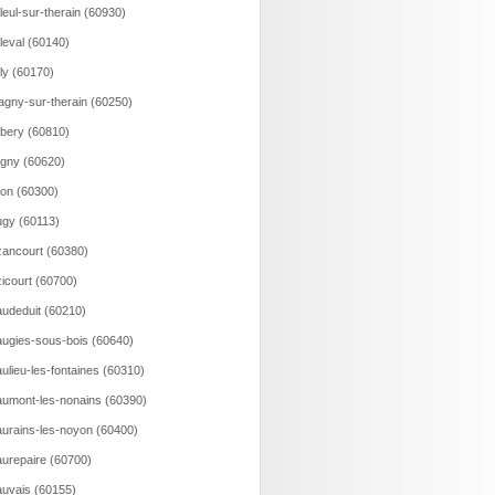
lleul-sur-therain (60930)
lleval (60140)
lly (60170)
agny-sur-therain (60250)
bery (60810)
gny (60620)
on (60300)
gy (60113)
ancourt (60380)
icourt (60700)
udeduit (60210)
ugies-sous-bois (60640)
ulieu-les-fontaines (60310)
umont-les-nonains (60390)
urains-les-noyon (60400)
urepaire (60700)
uvais (60155)