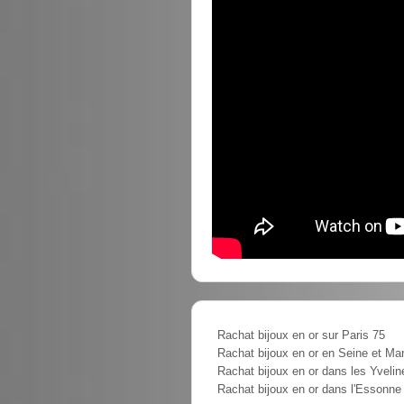
Rachat bijoux en or sur Paris 75
Rachat bijoux en or en Seine et Ma
Rachat bijoux en or dans les Yvelin
Rachat bijoux en or dans l'Essonne