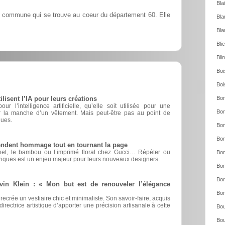
Bla
 commune qui se trouve au coeur du département 60. Elle
Bla
Bla
Bli
Bli
Boi
Boi
Bon
sent l’IA pour leurs créations
r l’intelligence artificielle, qu’elle soit utilisée pour une
Bon
er la manche d’un vêtement. Mais peut-être pas au point de
ques.
Bon
Bon
rendent hommage tout en tournant la page
nel, le bambou ou l’imprimé floral chez Gucci… Répéter ou
Bon
riques est un enjeu majeur pour leurs nouveaux designers.
Bor
Bor
vin Klein : « Mon but est de renouveler l’élégance
Bor
 recrée un vestiaire chic et minimaliste. Son savoir-faire, acquis
irectrice artistique d’apporter une précision artisanale à cette
Bou
Bou