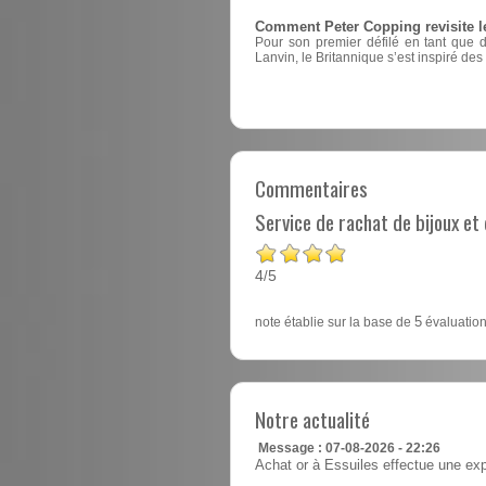
Comment Peter Copping revisite l
Pour son premier défilé en tant que 
Lanvin, le Britannique s’est inspiré des
Commentaires
Service de rachat de bijoux e
4
5
/
note établie sur la base de
5
évaluation
Notre actualité
Message : 07-08-2026 - 22:26
Achat or à Essuiles effectue une exp