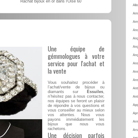
Rachat bijoux en or dans l'Oise 60
All
Amb
Am
And
Ang
Une équipe de
Ang
gémmologues à votre
Ang
service pour l'achat et
Ans
la vente
Ans
Ans
Vous souhaitez procéder à
l’achat/vente de bijoux ou
Ant
diamants sur
Essuiles
,
n’hésitez pas à nous contacter,
Ant
nos équipes se feront un plaisir
App
de répondre à vos questions et
vous conseiller au mieux selon
Apr
vos attentes. Nous vous
payons immédiatement les
Arm
bijoux que nous vous
rachetons.
Ars
Une décision parfois