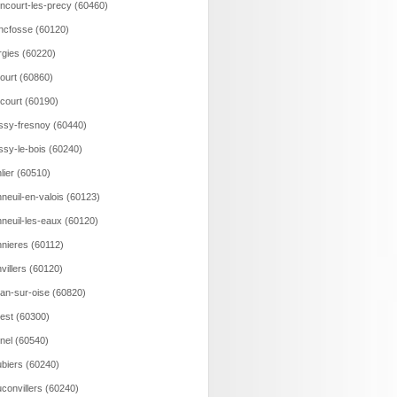
incourt-les-precy (60460)
ncfosse (60120)
rgies (60220)
court (60860)
ncourt (60190)
ssy-fresnoy (60440)
ssy-le-bois (60240)
lier (60510)
neuil-en-valois (60123)
neuil-les-eaux (60120)
nieres (60112)
villers (60120)
an-sur-oise (60820)
est (60300)
nel (60540)
biers (60240)
convillers (60240)