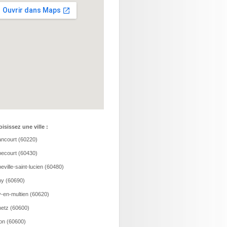
isissez une ville :
ncourt (60220)
ecourt (60430)
eville-saint-lucien (60480)
y (60690)
-en-multien (60620)
etz (60600)
ion (60600)