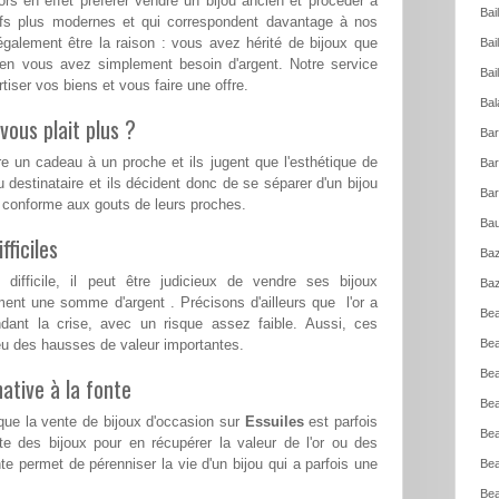
rs en effet préférer vendre un bijou ancien et procéder à
Bai
eufs plus modernes et qui correspondent davantage à nos
également être la raison : vous avez hérité de bijoux que
Bai
ien vous avez simplement besoin d'argent. Notre service
Bai
iser vos biens et vous faire une offre.
Bal
vous plait plus ?
Bar
re un cadeau à un proche et ils jugent que l'esthétique de
Bar
u destinataire et ils décident donc de se séparer d'un bijou
Bar
s conforme aux gouts de leurs proches.
Bau
ficiles
Baz
ifficile, il peut être judicieux de vendre ses bijoux
Baz
ent une somme d'argent . Précisons d'ailleurs que l'or a
Bea
ndant la crise, avec un risque assez faible. Aussi, ces
a eu des hausses de valeur importantes.
Bea
Bea
ative à la fonte
Bea
 que la vente de bijoux d'occasion sur
Essuiles
est parfois
Bea
te des bijoux pour en récupérer la valeur de l'or ou des
te permet de pérenniser la vie d'un bijou qui a parfois une
Bea
Bea