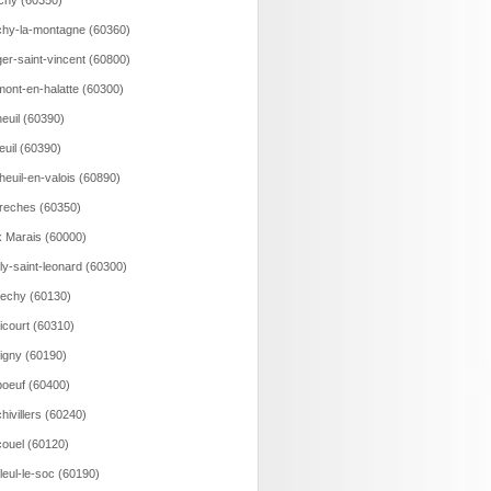
ichy (60350)
hy-la-montagne (60360)
er-saint-vincent (60800)
ont-en-halatte (60300)
euil (60390)
euil (60390)
heuil-en-valois (60890)
reches (60350)
 Marais (60000)
lly-saint-leonard (60300)
echy (60130)
icourt (60310)
igny (60190)
oeuf (60400)
hivillers (60240)
ouel (60120)
lleul-le-soc (60190)