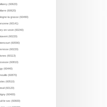
illancy (60620)
llarre (60620)
logne-la-grasse (60490)
rsonne (60141)
ry-en-vexin (60240)
tavent (60220)
tencourt (60590)
vresse (60220)
isnes (60113)
sseuse (60810)
gy (60440)
nouille (60870)
sles (60510)
teuil (60120)
tigny (60400)
uil-le-sec (60600)