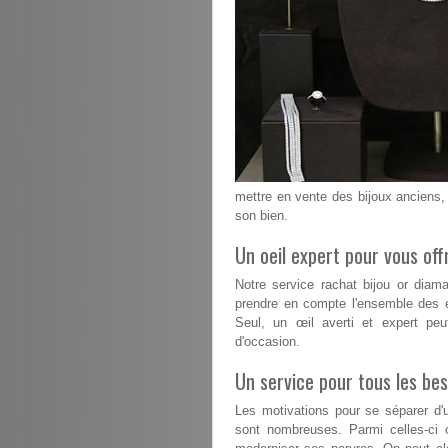
mettre en vente des bijoux anciens, 
son bien.
Un oeil expert pour vous offr
Notre service rachat bijou or diam
prendre en compte l'ensemble des é
Seul, un œil averti et expert peu
d'occasion.
Un service pour tous les bes
Les motivations pour se séparer d'u
sont nombreuses. Parmi celles-ci 