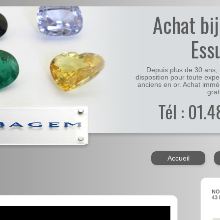
Achat bi
Ess
Depuis plus de 30 ans, 
disposition pour toute expe
anciens en or. Achat immé
grat
Tél : 01.
Accueil
NO
43 