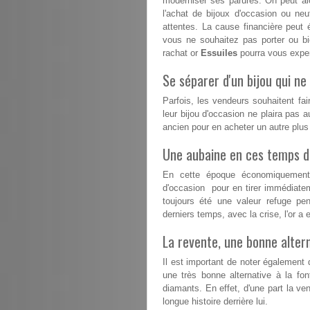
moderniser ses parures. On peut alo
l'achat de bijoux d'occasion ou n
attentes. La cause financière peut 
vous ne souhaitez pas porter ou b
rachat or
Essuiles
pourra vous expert
Se séparer d'un bijou qui ne 
Parfois, les vendeurs souhaitent fai
leur bijou d'occasion ne plaira pas a
ancien pour en acheter un autre plu
Une aubaine en ces temps dif
En cette époque économiquement d
d'occasion pour en tirer immédiatem
toujours été une valeur refuge pe
derniers temps, avec la crise, l'or 
La revente, une bonne altern
Il est important de noter également
une très bonne alternative à la fon
diamants. En effet, d'une part la ven
longue histoire derrière lui.