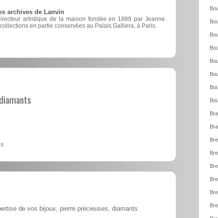
Bou
es archives de Lanvin
directeur artistique de la maison fondée en 1889 par Jeanne
Bou
 collections en partie conservées au Palais Galliera, à Paris.
Bou
Bou
Bou
Bou
Bou
t diamants
Bou
Bra
Bra
Bre
s.
Bre
Bre
Bre
Bre
Bre
ertise de vos bijoux, pierre précieuses, diamants