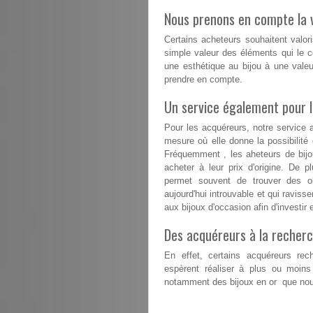
Nous prenons en compte la v
Certains acheteurs souhaitent valori
simple valeur des éléments qui le co
une esthétique au bijou à une valeu
prendre en compte.
Un service également pour 
Pour les acquéreurs, notre service 
mesure où elle donne la possibilit
Fréquemment , les aheteurs de bijou
acheter à leur prix d'origine. De p
permet souvent de trouver des ob
aujourd'hui introuvable et qui raviss
aux bijoux d'occasion afin d'investir 
Des acquéreurs à la recherc
En effet, certains acquéreurs rech
espèrent réaliser à plus ou moins
notamment des bijoux en or que nous