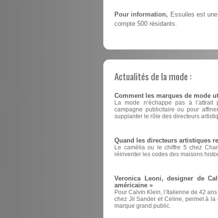
Pour information,
Essuiles est une
compte 500 résidants.
Actualités de la mode :
Comment les marques de mode utili
La mode n’échappe pas à l’attrait pou
campagne publicitaire ou pour affin
supplanter le rôle des directeurs artisti
Quand les directeurs artistiques 
Le camélia ou le chiffre 5 chez Cha
réinventer les codes des maisons histo
Veronica Leoni, designer de Cal
américaine »
Pour Calvin Klein, l’Italienne de 42 ans
chez Jil Sander et Celine, permet à la d
marque grand public.