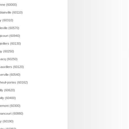
onne (60000)
lainville (60110)
y (60310)
eville (60570)
icourt (60940)
ivillers (60130)
y (60250)
acq (60250)
auvillers (60120)
erville (60540)
heuil-portes (60162)
illy (60620)
illy (60400)
emont (60300)
ancourt (60880)
y (60190)