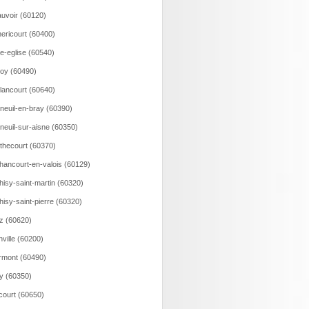
uvoir (60120)
ericourt (60400)
le-eglise (60540)
loy (60490)
lancourt (60640)
neuil-en-bray (60390)
neuil-sur-aisne (60350)
thecourt (60370)
hancourt-en-valois (60129)
hisy-saint-martin (60320)
hisy-saint-pierre (60320)
z (60620)
nville (60200)
rmont (60490)
ry (60350)
court (60650)