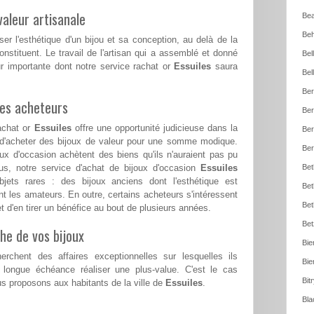
aleur artisanale
Bea
Beh
ser l'esthétique d'un bijou et sa conception, au delà de la
nstituent. Le travail de l'artisan qui a assemblé et donné
Bel
r importante dont notre service rachat or
Essuiles
saura
Bel
Ber
les acheteurs
Ber
achat or
Essuiles
offre une opportunité judicieuse dans la
Ber
é d'acheter des bijoux de valeur pour une somme modique.
Ber
x d'occasion achètent des biens qu'ils n'auraient pas pu
lus, notre service d'achat de bijoux d'occasion
Essuiles
Bet
jets rares : des bijoux anciens dont l'esthétique est
Bet
ent les amateurs. En outre, certains acheteurs s'intéressent
Bet
et d'en tirer un bénéfice au bout de plusieurs années.
Bet
he de vos bijoux
Bie
erchent des affaires exceptionnelles sur lesquelles ils
Bie
 longue échéance réaliser une plus-value. C'est le cas
Bit
 proposons aux habitants de la ville de
Essuiles
.
Bla