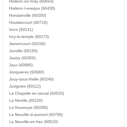
Hodenc-en-bray (60650)
Hodenc-l-eveque (60430)
Hondainville (60250)
Houdancourt (60710)
Ivors (60141)
Ivry-le-temple (60173)
Jamericourt (60240)
Janville (60150)
Jaulzy (60350)
Jaux (60880)
Jonquieres (60680)
Jouy-sous-thelle (60240)
Juvignies (60112)
La Chapelle-en-serval (60520)
La Herelle (60120)
La Houssoye (60390)
La Neuville-d-aumont (60790)
La Neuville-en-hez (60510)