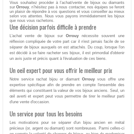
Vous souhaitez procéder à l’achat/vente de bijoux ou diamants
sur
Orrouy
, n’hésitez pas à nous contacter, nos équipes se feront
un plaisir de répondre à vos questions et vous conseiller au mieux
selon vos attentes. Nous vous payons immédiatement les bijoux
que nous vous rachetons.
Une décision parfois difficile à prendre
L'achat vente de bijoux sur
Orrouy
nécessite souvent une
réflexion compliquée de votre part car il n'est jamais facile de se
séparer de bijoux auxquels on est attachés. Du coup, lorsque l'on
est décidé à se faire racheter ses bijoux, il est primordial d'obtenir
un avis juste et précis quant à l'évaluation de ces biens.
Un oeil expert pour vous offrir le meilleur prix
Notre service rachat bijou or diamant
Orrouy
vous offre une
expertise spécifique afin de prendre en compte l'ensemble des
éléments qui constituent la valeur de vos bijoux anciens. Seul, un
œil averti et expert peut vous permettre de tirer le meilleur parti
d'une vente d'occasion.
Un service pour tous les besoins
Les motivations pour se séparer d'un bijou ancien en métal
précieux (or, argent ou diamant) sont nombreuses. Parmi celles-ci
on compte la volonté de changer de bijoux, ou bien de moderniser