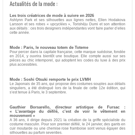
Actualités de la mode :
Les trois créatrices de mode à suivre en 2026
Ashlynn Park et ses silhouettes aux lignes nettes, Ellen Hodakova
Larsson et ses robes « upcyclées », Torishéju Dumi et son attention
aux détails : ces trois designers indépendantes vont faire parler d’elles
cette année.
Mode : Paris, le nouveau totem de Toteme
Pour percer dans la capitale française, cette marque suédoise, fondée
en 2014, y ouvrira bientôt une boutique. Elle compte aussi sur ses
pièces au chic intemporel, qui adoptent les codes du luxe à des prix
plus accessibles.
Mode : Soshi Otsuki remporte le prix LVMH
Le Japonais de 35 ans, qui propose des costumes souples aux détails
singuliers, a été distingué lors de la finale de cette 12e édition, qui
s’est tenue à Paris, le 3 septembre.
Gauthier Borsarello, directeur artistique de Fursac :
« L’avantage du défilé, c’est de voir le vêtement en
mouvement »
A 36 ans, il dirige depuis 2021 la création de la griffe spécialiste du
costume masculin. Pour son premier défilé, le 24 janvier, des gants en
cuir moutarde ou une chemise rose framboise sont venus égayer des
silhouettes au parfum seventies.