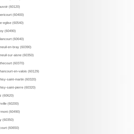
uvoir (60120)
ericourt (60400)
le-eglise (60540)
loy (60490)
lancourt (60640)
neuil-en-bray (60390)
neuil-sur-aisne (60350)
thecourt (60370)
hancourt-en-valois (60129)
hisy-saint-martin (60320)
hisy-saint-pierre (60320)
z (60620)
nville (60200)
rmont (60490)
ry (60350)
court (60650)