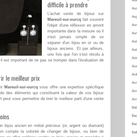
Att
difficile à prendre
Auc
L'achat vente de bijoux sur
Aug
Mareuil-sur-ourcq
fait souvent
l'objet d'une réflexion en amont
Aum
importante dans la mesure où il
Aun
n'est jamais simple de se
Aut
séparer d'un bijou en or ou de
bijoux anciens. Et par ailleurs,
Aut
une fois que l'on s'est résolu à
Aut
il est important de ne pas se tromper dans l'évaluation de
Aux
Avi
ir le meilleur prix
Avr
ant
Mareuil-sur-ourcq
vous offre une expertise spécifique
Avr
le des éléments qui constituent la valeur de vos bijoux
t peut vous permettre de tirer le meilleur parti d'une vente
Avr
Bab
oins
Bac
Bac
n bijou ancien en métal précieux (or, argent ou diamant)
on compte la volonté de changer de bijoux, ou bien de
Bai