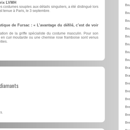
prix LVMH
Bou
 costumes souples aux détails singuliers, a été distingué lors
est tenue à Paris, le 3 septembre.
Bou
Bou
stique de Fursac : « L’avantage du défilé, c’est de voir
Bou
éation de la griffe spécialiste du costume masculin. Pour son
Bou
nts en cuir moutarde ou une chemise rose framboise sont venus
ties.
Bou
Bou
Bou
Bra
Bra
t diamants
Bre
Bre
Bre
Bre
s.
Bre
Bre