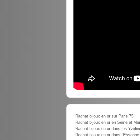
Rachat bijoux en or sur Paris 75
Rachat bijoux en or en Seine et Ma
Rachat bijoux en or dans les Yvelin
Rachat bijoux en or dans l'Essonne