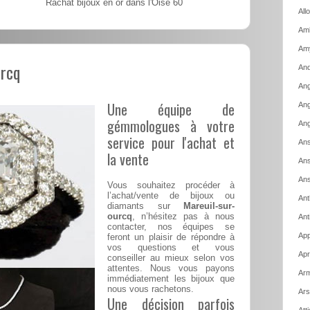
Rachat bijoux en or dans l'Oise 60
All
Amb
Am
urcq
And
Ang
Une équipe de
Ang
gémmologues à votre
Ang
service pour l'achat et
Ans
la vente
Ans
Ans
Vous souhaitez procéder à
l’achat/vente de bijoux ou
Ant
diamants sur
Mareuil-sur-
ourcq
, n’hésitez pas à nous
Ant
contacter, nos équipes se
App
feront un plaisir de répondre à
vos questions et vous
Apr
conseiller au mieux selon vos
attentes. Nous vous payons
Arm
immédiatement les bijoux que
nous vous rachetons.
Ars
Une décision parfois