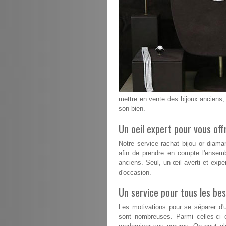
mettre en vente des bijoux anciens, 
son bien.
Un oeil expert pour vous offr
Notre service rachat bijou or diam
afin de prendre en compte l'ensemb
anciens. Seul, un œil averti et exper
d'occasion.
Un service pour tous les bes
Les motivations pour se séparer d'u
sont nombreuses. Parmi celles-ci 