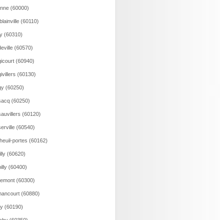
onne (60000)
lainville (60110)
y (60310)
eville (60570)
icourt (60940)
ivillers (60130)
y (60250)
acq (60250)
auvillers (60120)
erville (60540)
heuil-portes (60162)
illy (60620)
illy (60400)
emont (60300)
ancourt (60880)
y (60190)