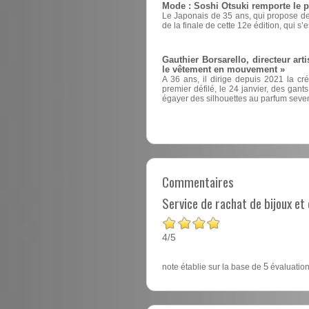
Mode : Soshi Otsuki remporte le 
Le Japonais de 35 ans, qui propose des
de la finale de cette 12e édition, qui s’
Gauthier Borsarello, directeur arti
le vêtement en mouvement »
A 36 ans, il dirige depuis 2021 la cr
premier défilé, le 24 janvier, des ga
égayer des silhouettes au parfum seven
Commentaires
Service de rachat de bijoux e
4
5
/
note établie sur la base de
5
évaluation