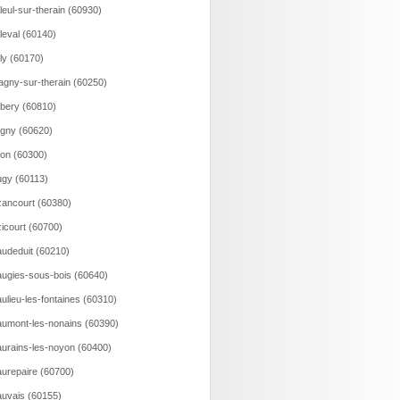
lleul-sur-therain (60930)
lleval (60140)
lly (60170)
agny-sur-therain (60250)
bery (60810)
gny (60620)
on (60300)
gy (60113)
ancourt (60380)
icourt (60700)
udeduit (60210)
ugies-sous-bois (60640)
ulieu-les-fontaines (60310)
umont-les-nonains (60390)
urains-les-noyon (60400)
urepaire (60700)
uvais (60155)