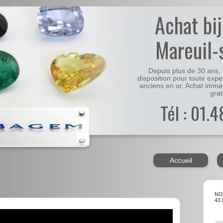
Achat bi
Mareuil-
Depuis plus de 30 ans, 
disposition pour toute expe
anciens en or. Achat immé
grat
Tél : 01.
Accueil
NO
43 