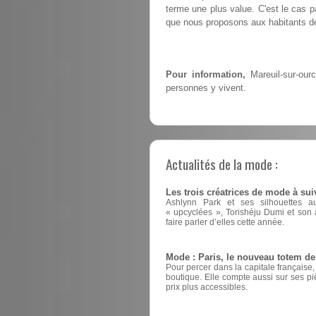
terme une plus value. C'est le cas 
que nous proposons aux habitants de
Pour information,
Mareuil-sur-our
personnes y vivent.
Actualités de la mode :
Les trois créatrices de mode à sui
Ashlynn Park et ses silhouettes a
« upcyclées », Torishéju Dumi et son a
faire parler d’elles cette année.
Mode : Paris, le nouveau totem d
Pour percer dans la capitale française
boutique. Elle compte aussi sur ses pi
prix plus accessibles.