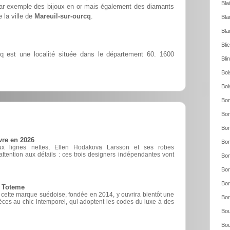
Bla
par exemple des bijoux en or mais également des diamants
 la ville de
Mareuil-sur-ourcq
.
Bla
Bla
Bli
cq est une localité située dans le département 60. 1600
Bli
Boi
Boi
Bon
Bon
Bon
vre en 2026
Bon
ux lignes nettes, Ellen Hodakova Larsson et ses robes
ttention aux détails : ces trois designers indépendantes vont
Bon
Bor
Bor
e Toteme
, cette marque suédoise, fondée en 2014, y ouvrira bientôt une
Bor
èces au chic intemporel, qui adoptent les codes du luxe à des
Bou
Bou