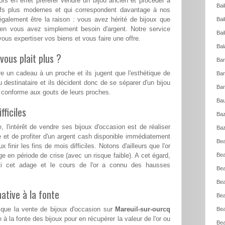
rs en effet préférer vendre un bijou ancien et procéder à
Bai
eufs plus modernes et qui correspondent davantage à nos
également être la raison : vous avez hérité de bijoux que
Bai
ien vous avez simplement besoin d'argent. Notre service
Bai
ous expertiser vos biens et vous faire une offre.
Bal
vous plait plus ?
Bar
re un cadeau à un proche et ils jugent que l'esthétique de
Bar
u destinataire et ils décident donc de se séparer d'un bijou
Bar
s conforme aux gouts de leurs proches.
Bau
ficiles
Baz
l'intérêt de vendre ses bijoux d'occasion est de réaliser
Baz
e et de profiter d'un argent cash disponible immédiatement
Bea
 finir les fins de mois difficiles. Notons d'ailleurs que l'or
ge en période de crise (avec un risque faible). A cet égard,
Bea
ti cet adage et le cours de l'or a connu des hausses
Bea
Bea
ative à la fonte
Bea
 que la vente de bijoux d'occasion sur
Mareuil-sur-ourcq
Bea
 à la fonte des bijoux pour en récupérer la valeur de l'or ou
Bea