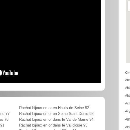
Cho
Aba
Abb
Abb
Ach
Rachat bijoux en or en Hauts de Seine 92
Acy
rne 77
Rachat bijoux en or en Seine Saint Denis 93
Agn
es 78
Rachat bijoux en or dans le Val de Marne 94
 91
Rachat bijoux en or dans le Val d'oise 95
Air