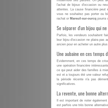
moderniser ses parures. On peut alo
l'achat de bijoux d'occasion ou n
attentes. La cause financière peut 
vous ne souhaitez pas porter ou b
rachat or
Mareuil-sur-ourcq
pourra v
Se séparer d'un bijou qui ne 
Parfois, les vendeurs souhaitent fai
leur bijou d'occasion ne plaira pas a
ancien pour en acheter un autre plu
Une aubaine en ces temps dif
Evidemment, en ces temps de crise, 
une opération financière intéressant
ce qui peut aider des familles à mieux
est et a toujours été une valeur refu
la période récente n'a pas démen
significatives.
La revente, une bonne altern
Il est important de noter également
est parfois une très bonne alternative