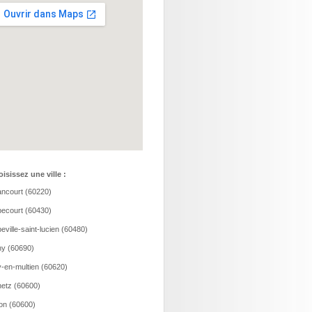
isissez une ville :
ncourt (60220)
ecourt (60430)
eville-saint-lucien (60480)
y (60690)
-en-multien (60620)
etz (60600)
ion (60600)