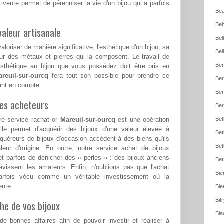
 vente permet de pérenniser la vie d'un bijou qui a parfois
Bea
Beh
aleur artisanale
Bel
loriser de manière significative, l'esthétique d'un bijou, sa
Bel
ur des métaux et pierres qui la composent. Le travail de
Ber
esthétique au bijou que vous possédez doit être pris en
areuil-sur-ourcq
fera tout son possible pour prendre ce
Ber
tant en compte.
Ber
les acheteurs
Ber
re service rachat or
Mareuil-sur-ourcq
est une opération
Bet
le permet d'acquérir des bijoux d'une valeur élevée à
Bet
cquéreurs de bijoux d'occasion accèdent à des biens qu'ils
Bet
aleur d'origine. En outre, notre service achat de bijoux
 parfois de dénicher des « perles » : des bijoux anciens
Bet
ravissent les amateurs. Enfin, n'oublions pas que l'achat
Bie
arfois vécu comme un véritable investissement où la
ente.
Bie
Bit
he de vos bijoux
Bla
e bonnes affaires afin de pouvoir investir et réaliser à