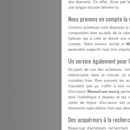
des diamants. En effet, d'une part la
une longue histoire derrière lui.
Nous prenons en compte la v
Certains acheteurs sont disposés à va
composition bien au-delà de la vale
l'artisan qui a créé et donné son 
compte. Notre service rachat or
M
paramètre subjectif mais très impor
Un service également pour 
Du point de vue des acheteurs, not
intéressante dans la mesure où el
moindres frais. Bien souvent, les a
n'auraient pas pu s'offrir à leur v
d'occasion
Mareuil-sur-ourcq
permet
dont l'esthétique a disparu et qui 
vente de bijoux d'occasion est p
dimension spéculative n'est pas abs
Des acquéreurs à la recherc
Beaucoup d'acheteurs recherchent d