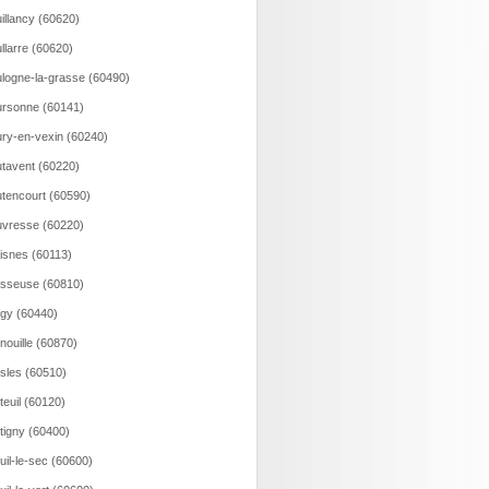
illancy (60620)
llarre (60620)
logne-la-grasse (60490)
rsonne (60141)
ry-en-vexin (60240)
tavent (60220)
tencourt (60590)
vresse (60220)
isnes (60113)
sseuse (60810)
gy (60440)
nouille (60870)
sles (60510)
teuil (60120)
tigny (60400)
uil-le-sec (60600)