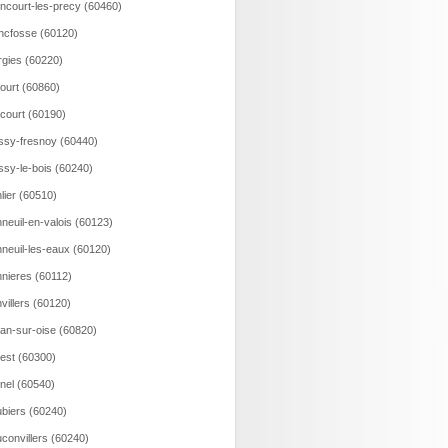
incourt-les-precy (60460)
ncfosse (60120)
rgies (60220)
court (60860)
ncourt (60190)
ssy-fresnoy (60440)
ssy-le-bois (60240)
lier (60510)
neuil-en-valois (60123)
neuil-les-eaux (60120)
nieres (60112)
villers (60120)
an-sur-oise (60820)
est (60300)
nel (60540)
biers (60240)
convillers (60240)