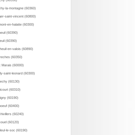
ichy (60350)
hy-la-montagne (60360)
er-saint-vincent (60800)
ont-en-halatte (60300)
euil (60390)
euil (60390)
heuil-en-valois (60890)
reches (60350)
 Marais (60000)
lly-saint-leonard (60300)
echy (60130)
icourt (60310)
igny (60190)
oeuf (60400)
hivillers (60240)
ouel (60120)
lleul-le-soc (60190)