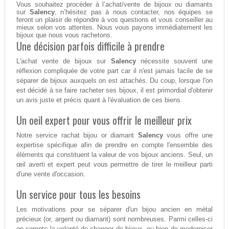
Vous souhaitez procéder à l’achat/vente de bijoux ou diamants
sur
Salency
, n’hésitez pas à nous contacter, nos équipes se
feront un plaisir de répondre à vos questions et vous conseiller au
mieux selon vos attentes. Nous vous payons immédiatement les
bijoux que nous vous rachetons.
Une décision parfois difficile à prendre
L'achat vente de bijoux sur
Salency
nécessite souvent une
réflexion compliquée de votre part car il n'est jamais facile de se
séparer de bijoux auxquels on est attachés. Du coup, lorsque l'on
est décidé à se faire racheter ses bijoux, il est primordial d'obtenir
un avis juste et précis quant à l'évaluation de ces biens.
Un oeil expert pour vous offrir le meilleur prix
Notre service rachat bijou or diamant
Salency
vous offre une
expertise spécifique afin de prendre en compte l'ensemble des
éléments qui constituent la valeur de vos bijoux anciens. Seul, un
œil averti et expert peut vous permettre de tirer le meilleur parti
d'une vente d'occasion.
Un service pour tous les besoins
Les motivations pour se séparer d'un bijou ancien en métal
précieux (or, argent ou diamant) sont nombreuses. Parmi celles-ci
on compte la volonté de changer de bijoux, ou bien de moderniser