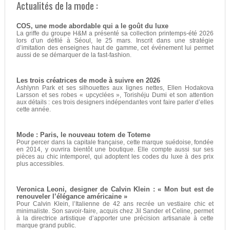
Actualités de la mode :
COS, une mode abordable qui a le goût du luxe
La griffe du groupe H&M a présenté sa collection printemps-été 2026
lors d’un défilé à Séoul, le 25 mars. Inscrit dans une stratégie
d’imitation des enseignes haut de gamme, cet événement lui permet
aussi de se démarquer de la fast-fashion.
Les trois créatrices de mode à suivre en 2026
Ashlynn Park et ses silhouettes aux lignes nettes, Ellen Hodakova
Larsson et ses robes « upcyclées », Torishéju Dumi et son attention
aux détails : ces trois designers indépendantes vont faire parler d’elles
cette année.
Mode : Paris, le nouveau totem de Toteme
Pour percer dans la capitale française, cette marque suédoise, fondée
en 2014, y ouvrira bientôt une boutique. Elle compte aussi sur ses
pièces au chic intemporel, qui adoptent les codes du luxe à des prix
plus accessibles.
Veronica Leoni, designer de Calvin Klein : « Mon but est de
renouveler l’élégance américaine »
Pour Calvin Klein, l’Italienne de 42 ans recrée un vestiaire chic et
minimaliste. Son savoir-faire, acquis chez Jil Sander et Celine, permet
à la directrice artistique d’apporter une précision artisanale à cette
marque grand public.