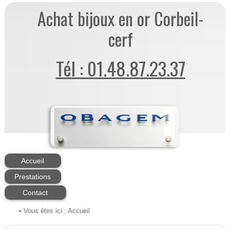
Achat bijoux en or Corbeil-
cerf
Tél : 01.48.87.23.37
Accueil
Prestations
Contact
• Vous êtes ici :
Accueil