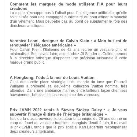
Comment les marques de mode utilisent l’IA pour leurs
créations
La mode n’échappe pas à l’attrait pour l’intelligence artificielle, qu’elle
soit utilisée pour une campagne publicitaire ou pour affiner la manche
d’un vêtement. Mais peut-être pas au point de supplanter le rôle des
directeurs artistiques.
Veronica Leoni, designer de Calvin Klein : « Mon but est de
renouveler l’élégance américaine »
Pour Calvin Klein, l’Italienne de 42 ans recrée un vestiaire chic et
minimaliste. Son savoir-faire, acquis chez Jil Sander et Celine, permet
à la directrice artistique d’apporter une précision artisanale à cette
marque grand public.
A Hongkong, l’ode à la mer de Louis Vuitton
C’est dans cette place stratégique du monde du luxe que Pharrell
Williams a présenté sa deuxième collection Vuitton homme, très
attendue. Dans une ambiance marine, entre tailleurs façon chemises
hawaïennes, bérets et blousons comme des vareuses.
Prix LVMH 2022 remis à Steven Stokey Daley : « Je veux
subvertir l’image élitiste de l’héritage britannique »
Issu de la classe ouvrière, le créateur britannique de 26 ans donne un
coup de fouet au vestiaire traditionnel anglais. Jeudi 2 juin, il recevait
le prix LVMH, tandis que le prix spécial Karl Lagerfeld récompensait
deux créateurs américains.