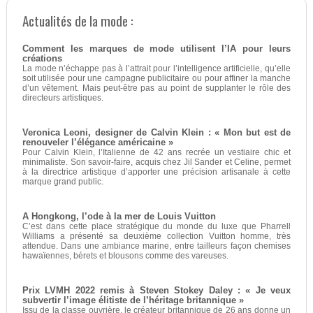
Actualités de la mode :
Comment les marques de mode utilisent l’IA pour leurs
créations
La mode n’échappe pas à l’attrait pour l’intelligence artificielle, qu’elle
soit utilisée pour une campagne publicitaire ou pour affiner la manche
d’un vêtement. Mais peut-être pas au point de supplanter le rôle des
directeurs artistiques.
Veronica Leoni, designer de Calvin Klein : « Mon but est de
renouveler l’élégance américaine »
Pour Calvin Klein, l’Italienne de 42 ans recrée un vestiaire chic et
minimaliste. Son savoir-faire, acquis chez Jil Sander et Celine, permet
à la directrice artistique d’apporter une précision artisanale à cette
marque grand public.
A Hongkong, l’ode à la mer de Louis Vuitton
C’est dans cette place stratégique du monde du luxe que Pharrell
Williams a présenté sa deuxième collection Vuitton homme, très
attendue. Dans une ambiance marine, entre tailleurs façon chemises
hawaïennes, bérets et blousons comme des vareuses.
Prix LVMH 2022 remis à Steven Stokey Daley : « Je veux
subvertir l’image élitiste de l’héritage britannique »
Issu de la classe ouvrière, le créateur britannique de 26 ans donne un