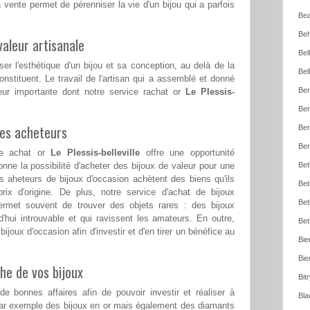
 vente permet de pérenniser la vie d'un bijou qui a parfois
Bea
Beh
aleur artisanale
Bel
ser l'esthétique d'un bijou et sa conception, au delà de la
Bel
nstituent. Le travail de l'artisan qui a assemblé et donné
Ber
eur importante dont notre service rachat or
Le Plessis-
Ber
les acheteurs
Ber
Ber
ice achat or
Le Plessis-belleville
offre une opportunité
nne la possibilité d'acheter des bijoux de valeur pour une
Bet
aheteurs de bijoux d'occasion achètent des biens qu'ils
Bet
rix d'origine. De plus, notre service d'achat de bijoux
Bet
rmet souvent de trouver des objets rares : des bijoux
d'hui introuvable et qui ravissent les amateurs. En outre,
Bet
ijoux d'occasion afin d'investir et d'en tirer un bénéfice au
Bie
Bie
he de vos bijoux
Bit
e bonnes affaires afin de pouvoir investir et réaliser à
Bla
par exemple des bijoux en or mais également des diamants