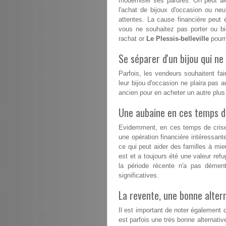
moderniser ses parures. On peut alo
l'achat de bijoux d'occasion ou n
attentes. La cause financière peut 
vous ne souhaitez pas porter ou b
rachat or
Le Plessis-belleville
pourr
Se séparer d'un bijou qui ne 
Parfois, les vendeurs souhaitent fai
leur bijou d'occasion ne plaira pas a
ancien pour en acheter un autre plu
Une aubaine en ces temps dif
Evidemment, en ces temps de crise, 
une opération financière intéressant
ce qui peut aider des familles à mieux
est et a toujours été une valeur refu
la période récente n'a pas démen
significatives.
La revente, une bonne altern
Il est important de noter également 
est parfois une très bonne alternative