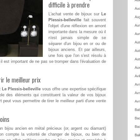
Att
difficile à prendre
Auc
L'achat vente de bijoux sur
Le
Aug
Plessis-belleville
fait souvent
l'objet d'une réflexion en amont
Aum
importante dans la mesure où il
Aun
n'est jamais simple de se
Aut
séparer d'un bijou en or ou de
bijoux anciens. Et par ailleurs,
Aut
une fois que l'on s'est résolu à
Aut
il est important de ne pas se tromper dans l'évaluation de
Aux
Avi
ir le meilleur prix
Avr
nt
Le Plessis-belleville
vous offre une expertise spécifique
Avr
le des éléments qui constituent la valeur de vos bijoux
t peut vous permettre de tirer le meilleur parti d'une vente
Avr
Bab
oins
Bac
Bac
n bijou ancien en métal précieux (or, argent ou diamant)
on compte la volonté de changer de bijoux, ou bien de
Bai