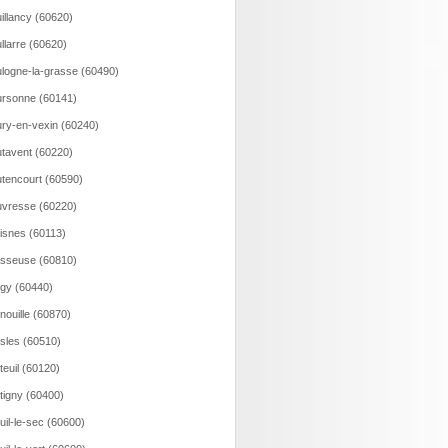
illancy (60620)
llarre (60620)
logne-la-grasse (60490)
rsonne (60141)
ry-en-vexin (60240)
tavent (60220)
tencourt (60590)
vresse (60220)
isnes (60113)
sseuse (60810)
gy (60440)
nouille (60870)
sles (60510)
teuil (60120)
tigny (60400)
uil-le-sec (60600)