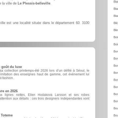
Bla
 la ville de
Le Plessis-belleville
.
Bla
Bla
ille est une localité située dans le département 60. 3100
Bli
Bli
Boi
Boi
Bon
Bon
Bon
 goût du luxe
 collection printemps-été 2026 lors d’un défilé à Séoul, le
Bon
d’imitation des enseignes haut de gamme, cet événement lui
t-fashion.
Bon
Bor
vre en 2026
Bor
ux lignes nettes, Ellen Hodakova Larsson et ses robes
ttention aux détails : ces trois designers indépendantes vont
Bor
Bou
e Toteme
Bou