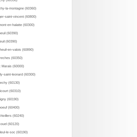
ichy (60350)
hy-la-montagne (60360)
er-saint-vincent (60800)
ont-en-halatte (60300)
euil (60390)
euil (60390)
heuil-en-valois (60890)
reches (60350)
 Marais (60000)
lly-saint-leonard (60300)
echy (60130)
icourt (60310)
igny (60190)
oeuf (60400)
hivillers (60240)
ouel (60120)
lleul-le-soc (60190)