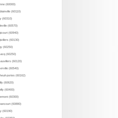
onne (60000)
lainville (60110)
y (60310)
eville (60570)
icourt (60940)
ivillers (60130)
y (60250)
acq (60250)
auvillers (60120)
erville (60540)
heuil-portes (60162)
illy (60620)
illy (60400)
emont (60300)
ancourt (60880)
y (60190)