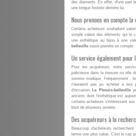
des diamants. En effet, d'une part la
une longue histoire derrière lui.
Nous prenons en compte la v
Certains acheteurs souhaitent valori
simple valeur des éléments qui le co
une esthétique au bijou à une val
belleville
saura prendre en compte.
Un service également pour 
Pour les acquéreurs, notre serv
judicieuse dans la mesure où elle do
somme modique. Fréquemment , les 
n'auraient pas pu acheter à leur p
d'occasion
Le Plessis-belleville
pe
anciens dont l'esthétique est aujour
certains acheteurs s'intéressent aux b
bout de plusieurs années.
Des acquéreurs à la recherc
Beaucoup d'acheteurs recherchent d
terme une plus value. C'est le cas 