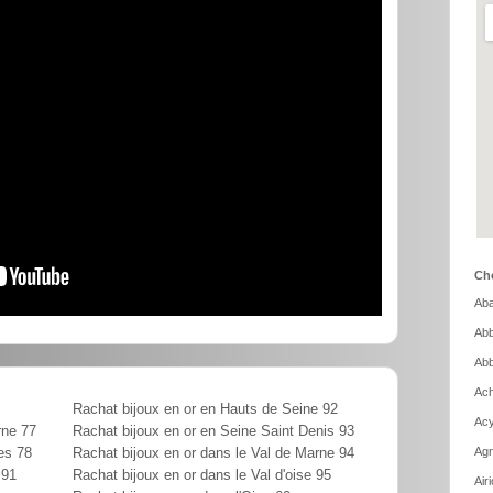
Cho
Aba
Abb
Abb
Ach
Rachat bijoux en or en Hauts de Seine 92
Acy
rne 77
Rachat bijoux en or en Seine Saint Denis 93
Agn
es 78
Rachat bijoux en or dans le Val de Marne 94
 91
Rachat bijoux en or dans le Val d'oise 95
Air