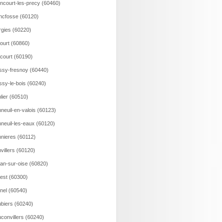
incourt-les-precy (60460)
ncfosse (60120)
rgies (60220)
court (60860)
ncourt (60190)
ssy-fresnoy (60440)
ssy-le-bois (60240)
lier (60510)
neuil-en-valois (60123)
neuil-les-eaux (60120)
nieres (60112)
villers (60120)
an-sur-oise (60820)
est (60300)
nel (60540)
biers (60240)
convillers (60240)