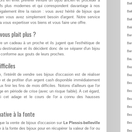
rs en effet préférer vendre un bijou ancien et procéder à
Bai
eufs plus modernes et qui correspondent davantage à nos
également être la raison : vous avez hérité de bijoux que
Bai
ien vous avez simplement besoin d'argent. Notre service
Bai
a vous expertiser vos biens et vous faire une offre.
Bal
vous plait plus ?
Bar
re un cadeau à un proche et ils jugent que l'esthétique de
Bar
u destinataire et ils décident donc de se séparer d'un bijou
Bar
s conforme aux gouts de leurs proches.
Bau
ficiles
Baz
l'intérêt de vendre ses bijoux d'occasion est de réaliser
Baz
e et de profiter d'un argent cash disponible immédiatement
Bea
 finir les fins de mois difficiles. Notons d'ailleurs que l'or
ge en période de crise (avec un risque faible). A cet égard,
Bea
ti cet adage et le cours de l'or a connu des hausses
Bea
Bea
ative à la fonte
Bea
que la vente de bijoux d'occasion sur
Le Plessis-belleville
Bea
 à la fonte des bijoux pour en récupérer la valeur de l'or ou
Bea