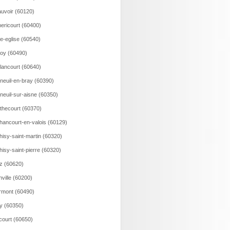
uvoir (60120)
ericourt (60400)
le-eglise (60540)
loy (60490)
lancourt (60640)
neuil-en-bray (60390)
neuil-sur-aisne (60350)
thecourt (60370)
hancourt-en-valois (60129)
hisy-saint-martin (60320)
hisy-saint-pierre (60320)
z (60620)
nville (60200)
rmont (60490)
ry (60350)
court (60650)