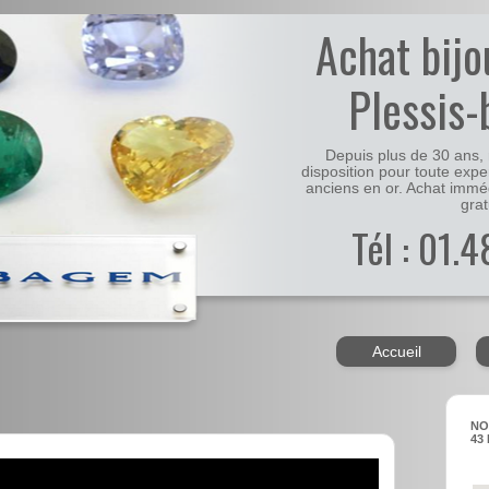
Achat bijo
Plessis-
Depuis plus de 30 ans, 
disposition pour toute expe
anciens en or. Achat immé
grat
Tél : 01.
Accueil
NO
43 