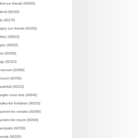
lleul-sur-therain (60930)
lleval (60140)
lly (60170)
agny-sur-therain (60250)
bery (60810)
gny (60620)
on (60300)
gy (60113)
ancourt (60380)
icourt (60700)
udeduit (60210)
ugies-sous-bois (60640)
ulieu-les-fontaines (60310)
umont-les-nonains (60390)
urains-les-noyon (60400)
urepaire (60700)
uvais (60155)