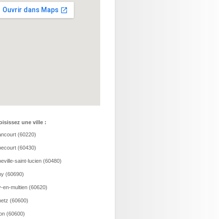
isissez une ville :
ncourt (60220)
ecourt (60430)
eville-saint-lucien (60480)
y (60690)
-en-multien (60620)
etz (60600)
ion (60600)