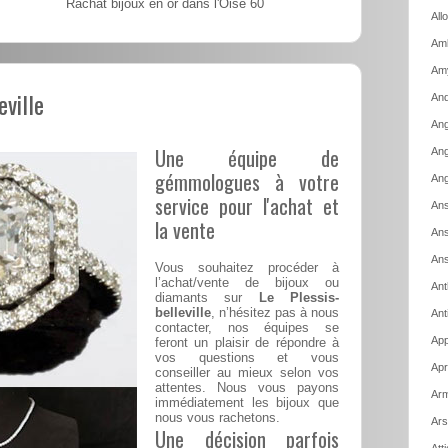
Rachat bijoux en or dans l'Oise 60
All
Amb
Am
eville
And
Ang
Une équipe de
Ang
gémmologues à votre
Ang
service pour l'achat et
Ans
la vente
Ans
Ans
Vous souhaitez procéder à
l’achat/vente de bijoux ou
Ant
diamants sur
Le Plessis-
belleville
, n’hésitez pas à nous
Ant
contacter, nos équipes se
App
feront un plaisir de répondre à
vos questions et vous
Apr
conseiller au mieux selon vos
attentes. Nous vous payons
Arm
immédiatement les bijoux que
nous vous rachetons.
Ars
Une décision parfois