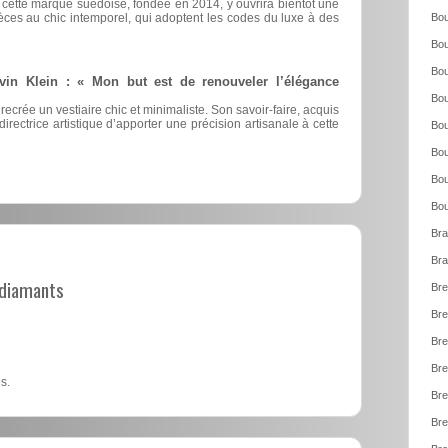
, cette marque suédoise, fondée en 2014, y ouvrira bientôt une
èces au chic intemporel, qui adoptent les codes du luxe à des
Bou
Bou
Bou
vin Klein : « Mon but est de renouveler l’élégance
Bou
 recrée un vestiaire chic et minimaliste. Son savoir-faire, acquis
irectrice artistique d’apporter une précision artisanale à cette
Bou
Bou
Bou
Bou
Bra
Bra
t diamants
Bre
Bre
Bre
Bre
s.
Bre
Bre