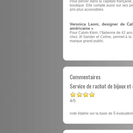
Pour percer dans la capitale française
boutique. Elle compte aussi sur ses pi
prix plus accessibles.
Veronica Leoni, designer de Cal
américaine »
Pour Calvin Klein, l’Italienne de 42 ans
chez Jil Sander et Celine, permet à la d
marque grand public.
Commentaires
Service de rachat de bijoux e
4
5
/
note établie sur la base de
5
évaluation