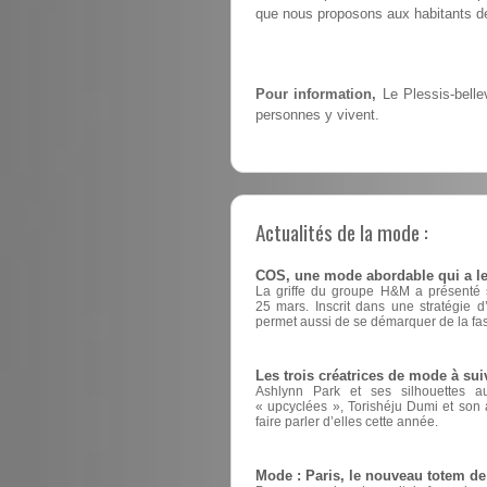
que nous proposons aux habitants de
Pour information,
Le Plessis-bellev
personnes y vivent.
Actualités de la mode :
COS, une mode abordable qui a le
La griffe du groupe H&M a présenté sa
25 mars. Inscrit dans une stratégie 
permet aussi de se démarquer de la fas
Les trois créatrices de mode à sui
Ashlynn Park et ses silhouettes a
« upcyclées », Torishéju Dumi et son a
faire parler d’elles cette année.
Mode : Paris, le nouveau totem d