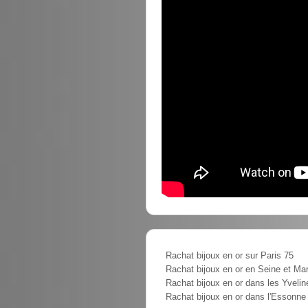
Rachat bijoux en or sur Paris 75
Rachat bijoux en or en Seine et Ma
Rachat bijoux en or dans les Yvelin
Rachat bijoux en or dans l'Essonne