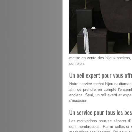
mettre en vente des bijoux anciens, 
son bien.
Un oeil expert pour vous offr
Notre service rachat bijou or diama
afin de prendre en compte l'ensemb
anciens. Seul, un œil averti et exper
d'occasion.
Un service pour tous les bes
Les motivations pour se séparer d'u
sont nombreuses. Parmi celles-ci 