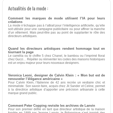
Actualités de la mode :
Comment les marques de mode utilisent l’IA pour leurs
créations
La mode n’échappe pas à l’attrait pour l’intelligence artificielle, qu’elle
soit utilisée pour une campagne publicitaire ou pour affiner la manche
d’un vêtement. Mais peut-être pas au point de supplanter le rôle des
directeurs artistiques.
Quand les directeurs artistiques rendent hommage tout en
tournant la page
Le camélia ou le chiffre 5 chez Chanel, le bambou ou l’imprimé floral
chez Gucci… Répéter ou réinventer les codes des maisons historiques
est un enjeu majeur pour leurs nouveaux designers.
Veronica Leoni, designer de Calvin Klein : « Mon but est de
renouveler l’élégance américaine »
Pour Calvin Klein, l’Italienne de 42 ans recrée un vestiaire chic et
minimaliste. Son savoir-faire, acquis chez Jil Sander et Celine, permet
à la directrice artistique d’apporter une précision artisanale à cette
marque grand public.
Comment Peter Copping revisite les archives de Lanvin
Pour son premier défilé en tant que directeur artistique de la maison
fondée en 1889 par Jeanne Lanvin, le Britannique s’est inspiré des