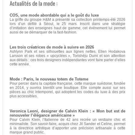
Actualités de la mode :
COS, une mode abordable qui a le goût du luxe
La griffe du groupe H&M a présenté sa collection printemps-été 2026
lors d’un défilé à Séoul, le 25 mars. Inscrit dans une stratégie
d’imitation des enseignes haut de gamme, cet événement lui permet
aussi de se démarquer de la fast-fashion.
Les trois créatrices de mode à suivre en 2026
Ashlynn Park et ses silhouettes aux lignes nettes, Ellen Hodakova
Larsson et ses robes « upcyclées », Torishéju Dumi et son attention
aux détails : ces trois designers indépendantes vont faire parler d’elles
cette année.
Mode : Paris, le nouveau totem de Toteme
Pour percer dans la capitale française, cette marque suédoise, fondée
en 2014, y ouvrira bientôt une boutique. Elle compte aussi sur ses
pièces au chic intemporel, qui adoptent les codes du luxe à des prix
plus accessibles.
Veronica Leoni, designer de Calvin Klein : « Mon but est de
renouveler l’élégance américaine »
Pour Calvin Klein, l’Italienne de 42 ans recrée un vestiaire chic et
minimaliste. Son savoir-faire, acquis chez Jil Sander et Celine, permet
à la directrice artistique d’apporter une précision artisanale à cette
marque grand public.