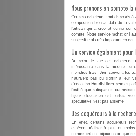
Nous prenons en compte la v
Certains acheteurs sont disposés à va
composition bien au-delà de la vale
l'artisan qui a créé et donné son 
compte. Notre service rachat or
Hau
subjectif mais très important en com
Un service également pour 
Du point de vue des acheteurs, 
intéressante dans la mesure où el
moindres frais. Bien souvent, les a
n'auraient pas pu s'offrir à leur v
d'occasion
Haudivillers
permet parf
l'esthétique a disparu et qui ravisse
bijoux d'occasion est parfois vé
spéculative n'est pas absente.
Des acquéreurs à la recherc
En effet, certains acquéreurs rech
espèrent réaliser à plus ou moins
notamment des bijoux en or que nous