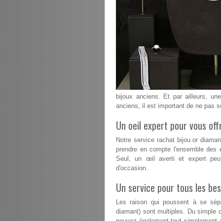
bijoux anciens. Et par ailleurs, un
anciens, il est important de ne pas s
Un oeil expert pour vous offr
Notre service rachat bijou or diama
prendre en compte l'ensemble des é
Seul, un œil averti et expert peu
d'occasion.
Un service pour tous les bes
Les raison qui poussent à se sépa
diamant) sont multiples. Du simple 
pouvez également tout simplement a