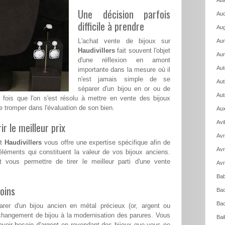
Att
Une décision parfois
Auc
difficile à prendre
Aug
L'achat vente de bijoux sur
Aum
Haudivillers
fait souvent l'objet
Aun
d'une réflexion en amont
Aut
importante dans la mesure où il
n'est jamais simple de se
Aut
séparer d'un bijou en or ou de
Aut
e fois que l'on s'est résolu à mettre en vente des bijoux
e tromper dans l'évaluation de son bien.
Aux
Avi
ir le meilleur prix
Avr
nt
Haudivillers
vous offre une expertise spécifique afin de
Avr
léments qui constituent la valeur de vos bijoux anciens.
t vous permettre de tirer le meilleur parti d'une vente
Avr
Bab
oins
Bac
Bac
rer d'un bijou ancien en métal précieux (or, argent ou
changement de bijou à la modernisation des parures. Vous
Bai
voir besoin d'argent en revendant des bijoux que vous ne