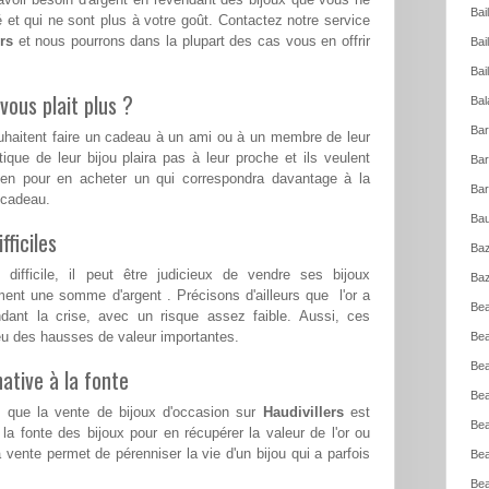
Bai
 et qui ne sont plus à votre goût. Contactez notre service
rs
et nous pourrons dans la plupart des cas vous en offrir
Bai
Bai
vous plait plus ?
Bal
Bar
ouhaitent faire un cadeau à un ami ou à un membre de leur
tique de leur bijou plaira pas à leur proche et ils veulent
Bar
ien pour en acheter un qui correspondra davantage à la
Bar
e cadeau.
Bau
ficiles
Baz
ifficile, il peut être judicieux de vendre ses bijoux
Baz
ent une somme d'argent . Précisons d'ailleurs que l'or a
Bea
ndant la crise, avec un risque assez faible. Aussi, ces
a eu des hausses de valeur importantes.
Bea
Bea
ative à la fonte
Bea
t que la vente de bijoux d'occasion sur
Haudivillers
est
Bea
 la fonte des bijoux pour en récupérer la valeur de l'or ou
 vente permet de pérenniser la vie d'un bijou qui a parfois
Bea
Bea