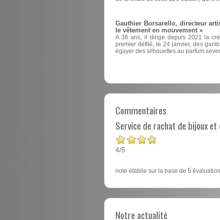
Gauthier Borsarello, directeur arti
le vêtement en mouvement »
A 36 ans, il dirige depuis 2021 la cr
premier défilé, le 24 janvier, des ga
égayer des silhouettes au parfum seven
Commentaires
Service de rachat de bijoux e
4
5
/
note établie sur la base de
5
évaluation
Notre actualité