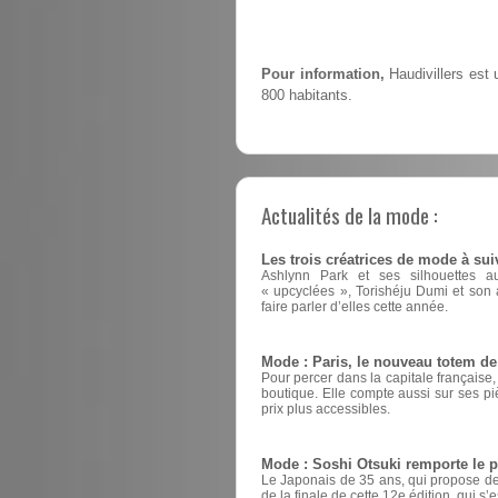
Pour information,
Haudivillers est
800 habitants.
Actualités de la mode :
Les trois créatrices de mode à sui
Ashlynn Park et ses silhouettes a
« upcyclées », Torishéju Dumi et son a
faire parler d’elles cette année.
Mode : Paris, le nouveau totem d
Pour percer dans la capitale française
boutique. Elle compte aussi sur ses pi
prix plus accessibles.
Mode : Soshi Otsuki remporte le 
Le Japonais de 35 ans, qui propose des
de la finale de cette 12e édition, qui s’