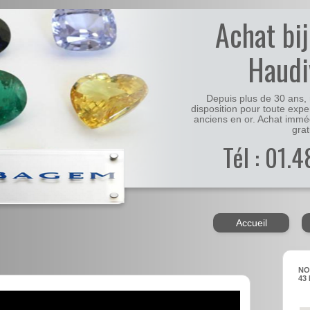
Achat bi
Haudi
Depuis plus de 30 ans, 
disposition pour toute expe
anciens en or. Achat immé
grat
Tél : 01.
Accueil
NO
43 