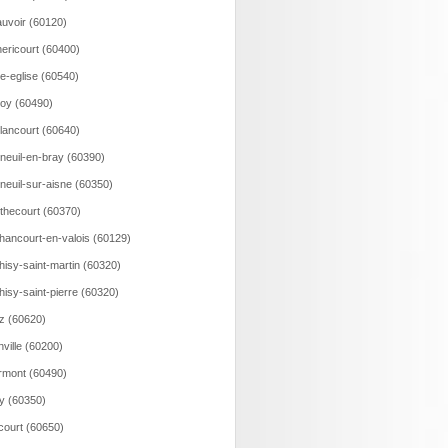
uvoir (60120)
ericourt (60400)
le-eglise (60540)
loy (60490)
lancourt (60640)
neuil-en-bray (60390)
neuil-sur-aisne (60350)
thecourt (60370)
hancourt-en-valois (60129)
hisy-saint-martin (60320)
hisy-saint-pierre (60320)
z (60620)
nville (60200)
rmont (60490)
ry (60350)
court (60650)