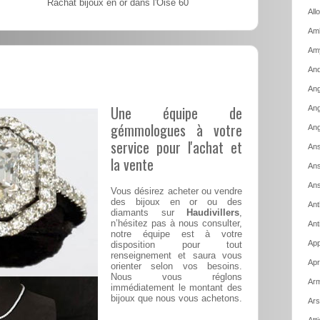
Rachat bijoux en or dans l'Oise 60
All
Amb
Am
And
Ang
Une équipe de
Ang
gémmologues à votre
Ang
service pour l'achat et
Ans
la vente
Ans
Ans
Vous désirez acheter ou vendre
des bijoux en or ou des
Ant
diamants sur
Haudivillers
,
n’hésitez pas à nous consulter,
Ant
notre équipe est à votre
App
disposition pour tout
renseignement et saura vous
Apr
orienter selon vos besoins.
Nous vous réglons
Arm
immédiatement le montant des
bijoux que nous vous achetons.
Ars