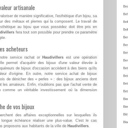
aleur artisanale
Bea
Beh
loriser de manière significative, l'esthétique d'un bijou, sa
ur des métaux et pierres qui la composent. Le travail de
Bel
esthétique au bijou que vous possédez doit être pris en
Bel
divillers
fera tout son possible pour prendre ce paramètre
pte.
Ber
Ber
les acheteurs
Ber
notre service rachat or
Haudivillers
est une opération
Ber
le permet d'acquérir des bijoux d'une valeur élevée à
cquéreurs de bijoux d'occasion accèdent à des biens qu'ils
Bet
aleur d'origine. En outre, notre service achat de bijoux
Bet
ois de dénicher des « perles » : des bijoux anciens dont
Bet
nt les amateurs. Enfin, n'oublions pas que l'achat vente de
cu comme un véritable investissement où la dimension
Bet
Bie
he de vos bijoux
Bie
Bit
erchent des affaires exceptionnelles sur lesquelles ils
 longue échéance réaliser une plus-value. C'est le cas
Bla
 proposons aux habitants de la ville de
Haudivillers
.