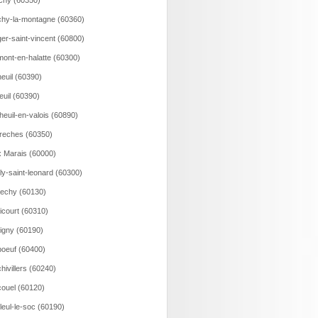
ichy (60350)
hy-la-montagne (60360)
er-saint-vincent (60800)
ont-en-halatte (60300)
euil (60390)
euil (60390)
heuil-en-valois (60890)
reches (60350)
 Marais (60000)
lly-saint-leonard (60300)
echy (60130)
icourt (60310)
igny (60190)
oeuf (60400)
hivillers (60240)
ouel (60120)
lleul-le-soc (60190)