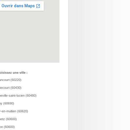
isissez une ville :
ncourt (60220)
ecourt (60430)
eville-saint-lucien (60480)
y (60690)
-en-multien (60620)
etz (60600)
ion (60600)