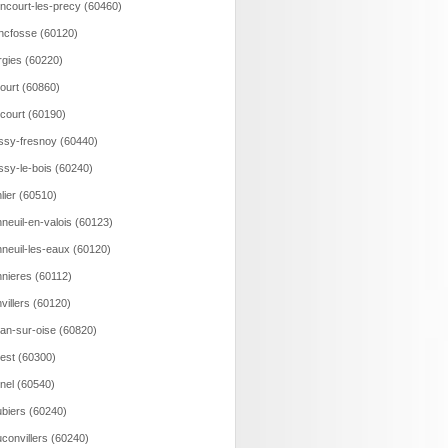
incourt-les-precy (60460)
ncfosse (60120)
rgies (60220)
court (60860)
ncourt (60190)
ssy-fresnoy (60440)
ssy-le-bois (60240)
lier (60510)
neuil-en-valois (60123)
neuil-les-eaux (60120)
nieres (60112)
villers (60120)
an-sur-oise (60820)
est (60300)
nel (60540)
biers (60240)
convillers (60240)