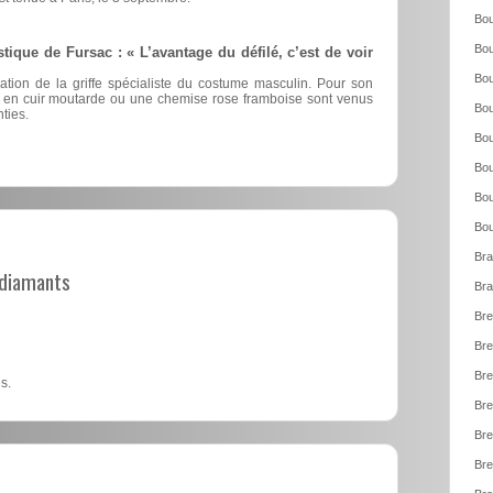
Bou
Bou
stique de Fursac : « L’avantage du défilé, c’est de voir
Bou
éation de la griffe spécialiste du costume masculin. Pour son
nts en cuir moutarde ou une chemise rose framboise sont venus
Bou
ties.
Bou
Bou
Bou
Bou
Bra
t diamants
Bra
Bre
Bre
Bre
s.
Bre
Bre
Bre