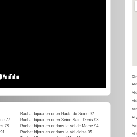
Cho
Aba
Abb
Abb
Ach
Rachat bijoux en or en Hauts de Seine 92
Acy
rne 77
Rachat bijoux en or en Seine Saint Denis 93
Agn
es 78
Rachat bijoux en or dans le Val de Marne 94
 91
Rachat bijoux en or dans le Val d'oise 95
Air