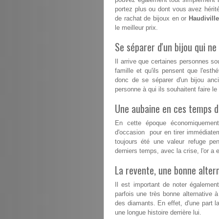
portez plus ou dont vous avez hérité
de rachat de bijoux en or
Haudiville
le meilleur prix.
Se séparer d'un bijou qui ne 
Il arrive que certaines personnes s
famille et qu'ils pensent que l'esthé
donc de se séparer d'un bijou anc
personne à qui ils souhaitent faire l
Une aubaine en ces temps dif
En cette époque économiquement d
d'occasion pour en tirer immédiatem
toujours été une valeur refuge pe
derniers temps, avec la crise, l'or 
La revente, une bonne altern
Il est important de noter égalemen
parfois une très bonne alternative à
des diamants. En effet, d'une part la
une longue histoire derrière lui.