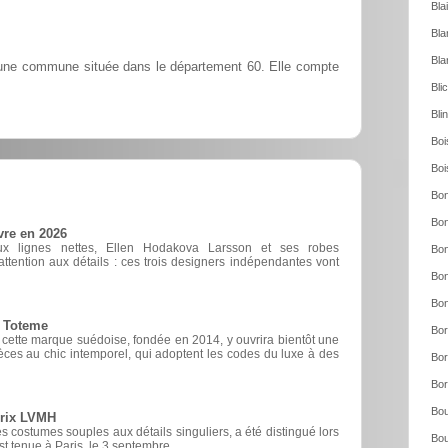
Bla
Bla
Bla
 une commune située dans le département 60. Elle compte
Bli
Bli
Boi
Boi
Bon
Bon
vre en 2026
ux lignes nettes, Ellen Hodakova Larsson et ses robes
Bon
ttention aux détails : ces trois designers indépendantes vont
Bon
Bon
e Toteme
Bor
, cette marque suédoise, fondée en 2014, y ouvrira bientôt une
èces au chic intemporel, qui adoptent les codes du luxe à des
Bor
Bor
Bou
prix LVMH
 costumes souples aux détails singuliers, a été distingué lors
Bou
est tenue à Paris, le 3 septembre.