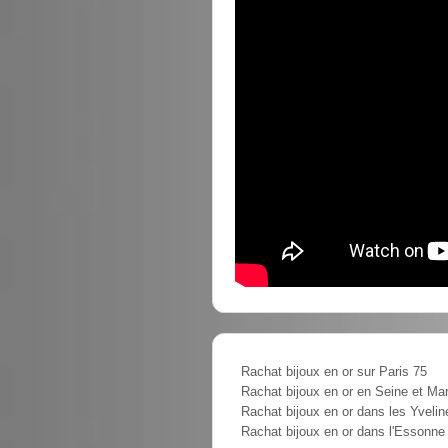
Rachat bijoux en or sur Paris 75
Rachat bijoux en or en Seine et Ma
Rachat bijoux en or dans les Yvelin
Rachat bijoux en or dans l'Essonne