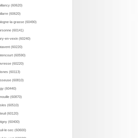
illancy (60620)
llarre (60620)
logne-la-grasse (60490)
rsonne (60141)
ry-en-vexin (60240)
tavent (60220)
tencourt (60590)
vresse (60220)
isnes (60113)
sseuse (60810)
gy (60440)
nouille (60870)
sles (60510)
teuil (60120)
tigny (60400)
uil-le-sec (60600)