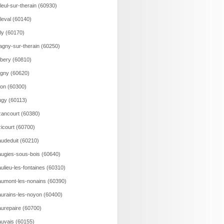
lleul-sur-therain (60930)
lleval (60140)
lly (60170)
agny-sur-therain (60250)
bery (60810)
gny (60620)
on (60300)
gy (60113)
ancourt (60380)
icourt (60700)
udeduit (60210)
ugies-sous-bois (60640)
ulieu-les-fontaines (60310)
umont-les-nonains (60390)
urains-les-noyon (60400)
urepaire (60700)
uvais (60155)