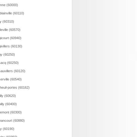
onne (60000)
lainville (60110)
y (60310)
eville (60570)
icourt (60940)
ivillers (60130)
y (60250)
acq (60250)
auvillers (60120)
erville (60540)
heuil-portes (60162)
illy (60620)
illy (60400)
emont (60300)
ancourt (60880)
y (60190)