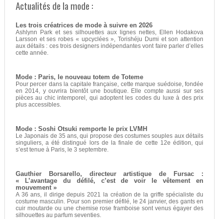
Actualités de la mode :
Les trois créatrices de mode à suivre en 2026
Ashlynn Park et ses silhouettes aux lignes nettes, Ellen Hodakova
Larsson et ses robes « upcyclées », Torishéju Dumi et son attention
aux détails : ces trois designers indépendantes vont faire parler d’elles
cette année.
Mode : Paris, le nouveau totem de Toteme
Pour percer dans la capitale française, cette marque suédoise, fondée
en 2014, y ouvrira bientôt une boutique. Elle compte aussi sur ses
pièces au chic intemporel, qui adoptent les codes du luxe à des prix
plus accessibles.
Mode : Soshi Otsuki remporte le prix LVMH
Le Japonais de 35 ans, qui propose des costumes souples aux détails
singuliers, a été distingué lors de la finale de cette 12e édition, qui
s’est tenue à Paris, le 3 septembre.
Gauthier Borsarello, directeur artistique de Fursac :
« L’avantage du défilé, c’est de voir le vêtement en
mouvement »
A 36 ans, il dirige depuis 2021 la création de la griffe spécialiste du
costume masculin. Pour son premier défilé, le 24 janvier, des gants en
cuir moutarde ou une chemise rose framboise sont venus égayer des
silhouettes au parfum seventies.