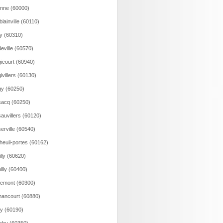
onne (60000)
lainville (60110)
y (60310)
eville (60570)
icourt (60940)
ivillers (60130)
y (60250)
acq (60250)
auvillers (60120)
erville (60540)
heuil-portes (60162)
illy (60620)
illy (60400)
emont (60300)
ancourt (60880)
y (60190)