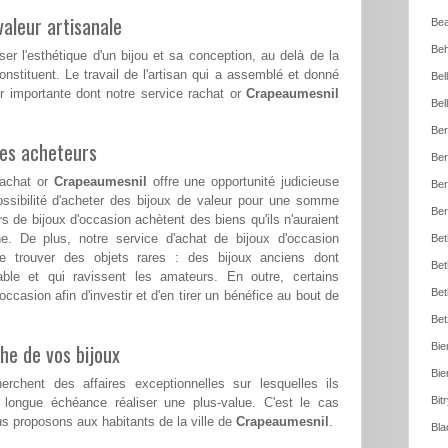
aleur artisanale
Bea
Beh
ser l'esthétique d'un bijou et sa conception, au delà de la
nstituent. Le travail de l'artisan qui a assemblé et donné
Bel
r importante dont notre service rachat or
Crapeaumesnil
Bel
Ber
les acheteurs
Ber
 achat or
Crapeaumesnil
offre une opportunité judicieuse
Ber
ssibilité d'acheter des bijoux de valeur pour une somme
Ber
 de bijoux d'occasion achètent des biens qu'ils n'auraient
ne. De plus, notre service d'achat de bijoux d'occasion
Bet
 trouver des objets rares : des bijoux anciens dont
Bet
uvable et qui ravissent les amateurs. En outre, certains
Bet
occasion afin d'investir et d'en tirer un bénéfice au bout de
Bet
he de vos bijoux
Bie
Bie
erchent des affaires exceptionnelles sur lesquelles ils
Bit
 longue échéance réaliser une plus-value. C'est le cas
 proposons aux habitants de la ville de
Crapeaumesnil
.
Bla