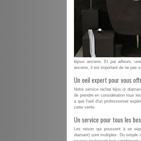
bijoux anciens. Et par ailleurs, un
anciens, il est important de ne pas s
Un oeil expert pour vous offr
Notre service rachat bijou or diama
de prendre en considération tous les 
a que l'oeil d'un professionnel expér
cette vente.
Un service pour tous les bes
Les raison qui poussent à se sépa
diamant) sont multiples. Du simple 
pouvez également tout simplement a