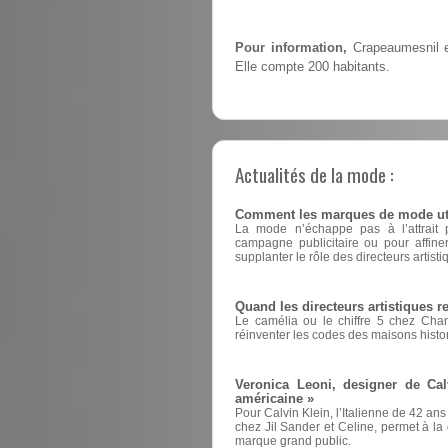
Pour information,
Crapeaumesnil es
Elle compte 200 habitants.
Actualités de la mode :
Comment les marques de mode utili
La mode n’échappe pas à l’attrait pou
campagne publicitaire ou pour affin
supplanter le rôle des directeurs artisti
Quand les directeurs artistiques 
Le camélia ou le chiffre 5 chez Cha
réinventer les codes des maisons histo
Veronica Leoni, designer de Cal
américaine »
Pour Calvin Klein, l’Italienne de 42 ans
chez Jil Sander et Celine, permet à la d
marque grand public.