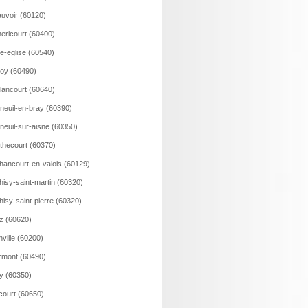
uvoir (60120)
ericourt (60400)
le-eglise (60540)
loy (60490)
lancourt (60640)
neuil-en-bray (60390)
neuil-sur-aisne (60350)
thecourt (60370)
hancourt-en-valois (60129)
hisy-saint-martin (60320)
hisy-saint-pierre (60320)
z (60620)
nville (60200)
rmont (60490)
ry (60350)
court (60650)