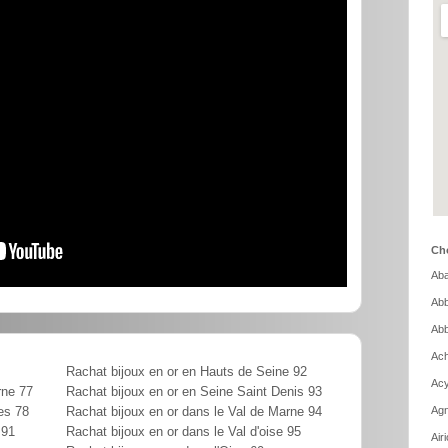
Cho
Aba
Abb
Abb
Ach
Rachat bijoux en or en Hauts de Seine 92
Acy
rne 77
Rachat bijoux en or en Seine Saint Denis 93
Agn
es 78
Rachat bijoux en or dans le Val de Marne 94
 91
Rachat bijoux en or dans le Val d'oise 95
Air