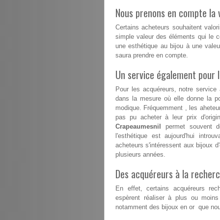
Nous prenons en compte la v
Certains acheteurs souhaitent valori
simple valeur des éléments qui le co
une esthétique au bijou à une valeu
saura prendre en compte.
Un service également pour 
Pour les acquéreurs, notre service
dans la mesure où elle donne la po
modique. Fréquemment , les aheteurs
pas pu acheter à leur prix d'origi
Crapeaumesnil
permet souvent de
l'esthétique est aujourd'hui intro
acheteurs s'intéressent aux bijoux d'
plusieurs années.
Des acquéreurs à la recherc
En effet, certains acquéreurs rech
espèrent réaliser à plus ou moins
notamment des bijoux en or que nous