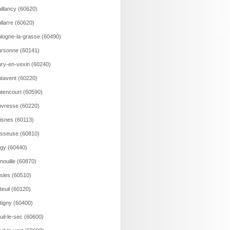
illancy (60620)
llarre (60620)
logne-la-grasse (60490)
rsonne (60141)
ry-en-vexin (60240)
tavent (60220)
tencourt (60590)
vresse (60220)
isnes (60113)
sseuse (60810)
gy (60440)
nouille (60870)
sles (60510)
teuil (60120)
tigny (60400)
uil-le-sec (60600)