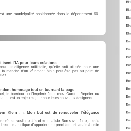
Bla
Bla
t une municipalité positionnée dans le département 60.
Bla
Bli
Bli
Boi
Boi
Bon
sent l’IA pour leurs créations
Bon
r l’intelligence artificielle, qu’elle soit utilisée pour une
er la manche d’un vêtement. Mais peut-être pas au point de
Bon
ques.
Bon
Bon
rendent hommage tout en tournant la page
nel, le bambou ou l’imprimé floral chez Gucci… Répéter ou
Bor
riques est un enjeu majeur pour leurs nouveaux designers.
Bor
vin Klein : « Mon but est de renouveler l’élégance
Bor
Bou
 recrée un vestiaire chic et minimaliste. Son savoir-faire, acquis
irectrice artistique d’apporter une précision artisanale à cette
Bou