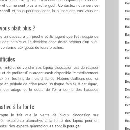
Bai
 et qui ne sont plus à votre goût. Contactez notre service
esnil
et nous pourrons dans la plupart des cas vous en
Bai
Bai
vous plait plus ?
Bal
Bar
re un cadeau à un proche et ils jugent que l'esthétique de
u destinataire et ils décident donc de se séparer d'un bijou
Bar
s conforme aux gouts de leurs proches.
Bar
ficiles
Bau
Baz
l'intérêt de vendre ses bijoux d'occasion est de réaliser
e et de profiter d'un argent cash disponible immédiatement
Baz
 finir les fins de mois difficiles. Notons d'ailleurs que l'or
Bea
ge en période de crise (avec un risque faible). A cet égard,
ti cet adage et le cours de l'or a connu des hausses
Bea
Bea
ative à la fonte
Bea
Bea
mpte le fait que la vente de bijoux d'occasion sur
s excellente alternative à la fonte des bijoux pour en
Bea
amants. Nos experts gémmologues sont là pour ça.
Bea