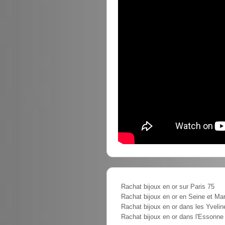
Rachat bijoux en or sur Paris 75
Rachat bijoux en or en Seine et Ma
Rachat bijoux en or dans les Yvelin
Rachat bijoux en or dans l'Essonne