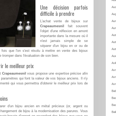
Att
Une décision parfois
Auc
difficile à prendre
Aug
L'achat vente de bijoux sur
Aum
Crapeaumesnil
fait souvent
Aun
l'objet d'une réflexion en amont
Aut
importante dans la mesure où il
n'est jamais simple de se
Aut
séparer d'un bijou en or ou de
Aut
e fois que l'on s'est résolu à mettre en vente des bijoux
e tromper dans l'évaluation de son bien.
Aux
Avi
ir le meilleur prix
Avr
nt
Crapeaumesnil
vous propose une expertise précise afin
Avr
paramètres qui font la valeur de vos bijoux anciens. Il n'y
imenté qui vous permettra d'obtenir le meilleur prix lors de
Avr
Bab
oins
Bac
Bac
rer d'un bijou ancien en métal précieux (or, argent ou
changement de bijou à la modernisation des parures. Vous
Bai
voir besoin d'argent en revendant des bijoux que vous ne