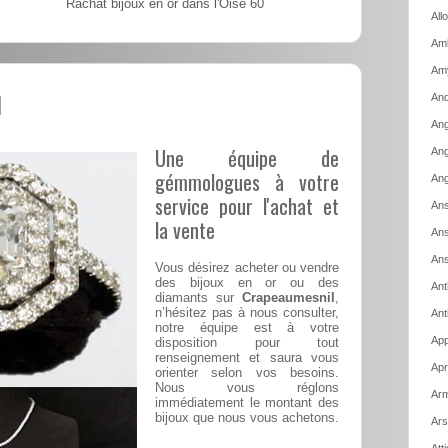
Rachat bijoux en or dans l'Oise 60
All
Amb
Am
l
And
Ang
Une équipe de
Ang
gémmologues à votre
Ang
service pour l'achat et
Ans
la vente
Ans
Ans
Vous désirez acheter ou vendre
des bijoux en or ou des
Ant
diamants sur
Crapeaumesnil
,
n’hésitez pas à nous consulter,
Ant
notre équipe est à votre
App
disposition pour tout
renseignement et saura vous
Apr
orienter selon vos besoins.
Nous vous réglons
Arm
immédiatement le montant des
bijoux que nous vous achetons.
Ars