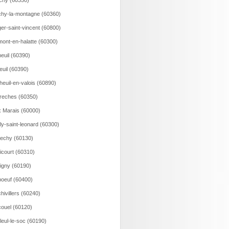
ichy (60350)
hy-la-montagne (60360)
er-saint-vincent (60800)
ont-en-halatte (60300)
euil (60390)
euil (60390)
heuil-en-valois (60890)
reches (60350)
 Marais (60000)
lly-saint-leonard (60300)
echy (60130)
icourt (60310)
igny (60190)
oeuf (60400)
hivillers (60240)
ouel (60120)
lleul-le-soc (60190)