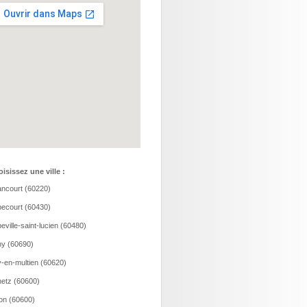
isissez une ville :
ncourt (60220)
ecourt (60430)
eville-saint-lucien (60480)
y (60690)
-en-multien (60620)
etz (60600)
ion (60600)