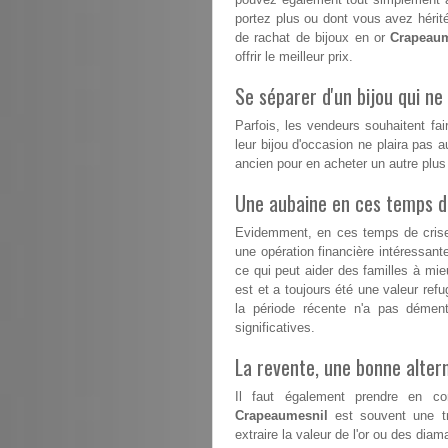
portez plus ou dont vous avez hérité
de rachat de bijoux en or
Crapeaum
offrir le meilleur prix.
Se séparer d'un bijou qui ne 
Parfois, les vendeurs souhaitent fai
leur bijou d'occasion ne plaira pas a
ancien pour en acheter un autre plu
Une aubaine en ces temps dif
Evidemment, en ces temps de crise, 
une opération financière intéressant
ce qui peut aider des familles à mieux
est et a toujours été une valeur refu
la période récente n'a pas démen
significatives.
La revente, une bonne altern
Il faut également prendre en co
Crapeaumesnil
est souvent une trè
extraire la valeur de l'or ou des di