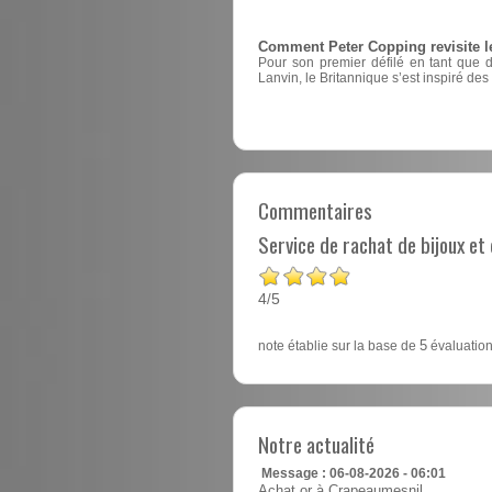
Comment Peter Copping revisite l
Pour son premier défilé en tant que 
Lanvin, le Britannique s’est inspiré des
Commentaires
Service de rachat de bijoux e
4
5
/
note établie sur la base de
5
évaluation
Notre actualité
Message : 06-08-2026 - 06:01
Achat or à Crapeaumesnil