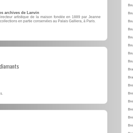
Bou
es archives de Lanvin
Bou
directeur artistique de la maison fondée en 1889 par Jeanne
 collections en partie conservées au Palais Galliera, à Paris.
Bou
Bou
Bou
Bou
Bou
Bou
t diamants
Bra
Bra
Bre
s.
Bre
Bre
Bre
Bre
Bre