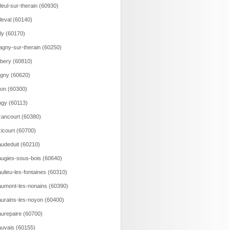
lleul-sur-therain (60930)
lleval (60140)
lly (60170)
agny-sur-therain (60250)
bery (60810)
gny (60620)
on (60300)
gy (60113)
ancourt (60380)
icourt (60700)
udeduit (60210)
ugies-sous-bois (60640)
ulieu-les-fontaines (60310)
umont-les-nonains (60390)
urains-les-noyon (60400)
urepaire (60700)
uvais (60155)