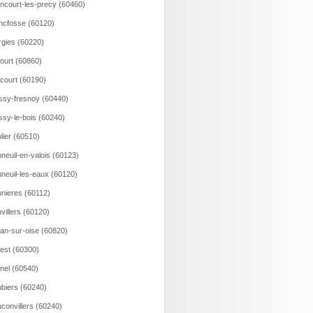
incourt-les-precy (60460)
ncfosse (60120)
rgies (60220)
court (60860)
ncourt (60190)
ssy-fresnoy (60440)
ssy-le-bois (60240)
lier (60510)
neuil-en-valois (60123)
neuil-les-eaux (60120)
nieres (60112)
villers (60120)
an-sur-oise (60820)
est (60300)
nel (60540)
biers (60240)
convillers (60240)