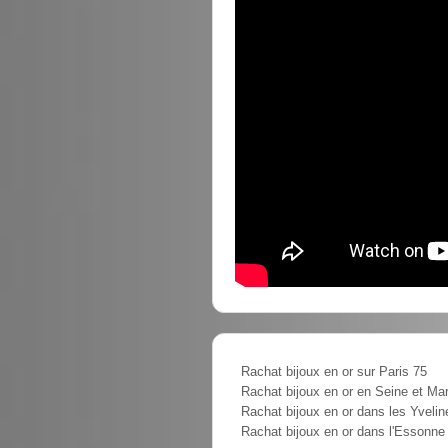
Rachat bijoux en or sur Paris 75
Rachat bijoux en or en Seine et Ma
Rachat bijoux en or dans les Yvelin
Rachat bijoux en or dans l'Essonne