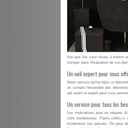
fois que l'on s'est résolu à mettre 
tromper dans l'évaluation de son bie
Un oeil expert pour vous offr
Notre service rachat bijou or diaman
en compte l'ensemble des éléments q
œil averti et expert peut vous permett
Un service pour tous les bes
Les motivations pour se séparer d'u
sont nombreuses. Parmi celles-ci 
moderniser ses parures. On peut alo