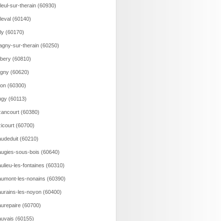
lleul-sur-therain (60930)
lleval (60140)
lly (60170)
agny-sur-therain (60250)
bery (60810)
gny (60620)
on (60300)
gy (60113)
ancourt (60380)
icourt (60700)
udeduit (60210)
ugies-sous-bois (60640)
ulieu-les-fontaines (60310)
umont-les-nonains (60390)
urains-les-noyon (60400)
urepaire (60700)
uvais (60155)