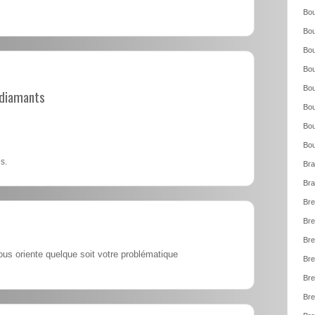
Bou
Bou
Bou
Bou
Bou
t diamants
Bou
Bou
Bou
s.
Bra
Bra
Bre
Bre
Bre
ous oriente quelque soit votre problématique
Bre
Bre
Bre