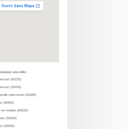
isissez une ville :
ncourt (60220)
ecourt (60430)
eville-saint-lucien (60480)
y (60690)
-en-multien (60620)
etz (60600)
ion (60600)