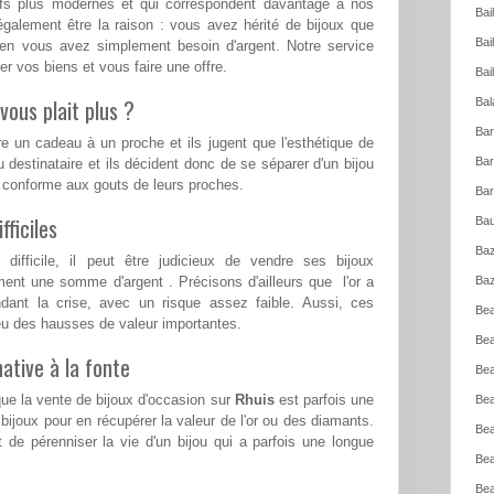
eufs plus modernes et qui correspondent davantage à nos
Bai
également être la raison : vous avez hérité de bijoux que
Bai
ien vous avez simplement besoin d'argent. Notre service
r vos biens et vous faire une offre.
Bai
vous plait plus ?
Bal
Bar
re un cadeau à un proche et ils jugent que l'esthétique de
Bar
u destinataire et ils décident donc de se séparer d'un bijou
s conforme aux gouts de leurs proches.
Bar
ficiles
Bau
Baz
ifficile, il peut être judicieux de vendre ses bijoux
ent une somme d'argent . Précisons d'ailleurs que l'or a
Baz
ndant la crise, avec un risque assez faible. Aussi, ces
Bea
a eu des hausses de valeur importantes.
Bea
ative à la fonte
Bea
que la vente de bijoux d'occasion sur
Rhuis
est parfois une
Bea
 bijoux pour en récupérer la valeur de l'or ou des diamants.
Bea
t de pérenniser la vie d'un bijou qui a parfois une longue
Bea
Bea