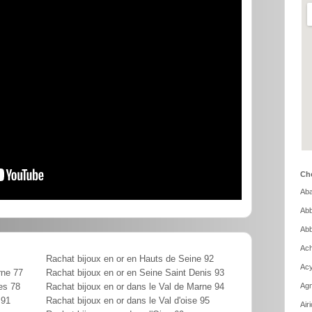
Cho
Aba
Abb
Abb
Ach
Rachat bijoux en or en Hauts de Seine 92
Acy
rne 77
Rachat bijoux en or en Seine Saint Denis 93
Agn
es 78
Rachat bijoux en or dans le Val de Marne 94
 91
Rachat bijoux en or dans le Val d'oise 95
Air