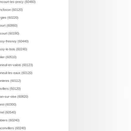
incourt-les-precy (60460)
ncfosse (60120)
rgies (60220)
court (60860)
ncourt (60190)
ssy-fresnoy (60440)
ssy-le-bois (60240)
lier (60510)
neuil-en-valois (60123)
neuil-les-eaux (60120)
nieres (60112)
villers (60120)
an-sur-oise (60820)
est (60300)
nel (60540)
biers (60240)
convillers (60240)