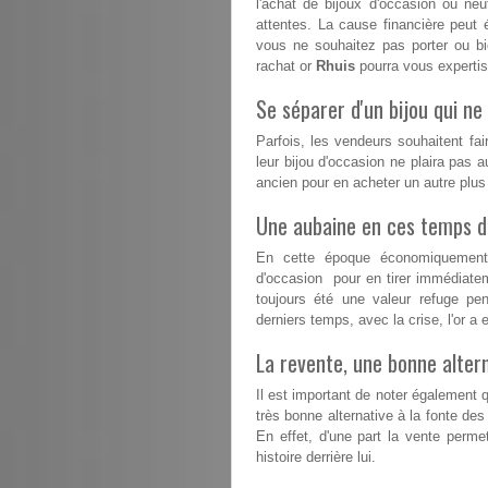
l'achat de bijoux d'occasion ou n
attentes. La cause financière peut 
vous ne souhaitez pas porter ou b
rachat or
Rhuis
pourra vous expertise
Se séparer d'un bijou qui ne 
Parfois, les vendeurs souhaitent fai
leur bijou d'occasion ne plaira pas a
ancien pour en acheter un autre plu
Une aubaine en ces temps dif
En cette époque économiquement d
d'occasion pour en tirer immédiatem
toujours été une valeur refuge pe
derniers temps, avec la crise, l'or 
La revente, une bonne altern
Il est important de noter également 
très bonne alternative à la fonte des
En effet, d'une part la vente perme
histoire derrière lui.