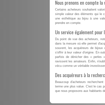
Nous prenons en compte la v
Certains acheteurs souhaitent valori
simple valeur des éléments qui le co
une esthétique au bijou à une val
prendre en compte.
Un service également pour 
Du point de vue des acheteurs, not
dans la mesure où elle permet d'acqu
souvent, les acquéreurs de bijoux 
s'offrir à leur valeur d'origine. En 
parfois de dénicher des « perles »
ravissent les amateurs. Enfin, n'oubl
vécu comme un véritable investissem
Des acquéreurs à la recherc
Beaucoup d'acheteurs recherchent d
terme une plus value. C'est le cas 
que nous proposons aux habitants de