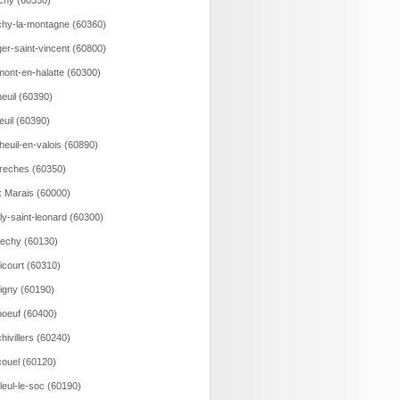
ichy (60350)
hy-la-montagne (60360)
er-saint-vincent (60800)
ont-en-halatte (60300)
euil (60390)
euil (60390)
heuil-en-valois (60890)
reches (60350)
 Marais (60000)
lly-saint-leonard (60300)
echy (60130)
icourt (60310)
igny (60190)
oeuf (60400)
hivillers (60240)
ouel (60120)
lleul-le-soc (60190)