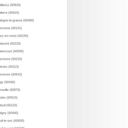
illancy (60620)
llarre (60620)
logne-la-grasse (60490)
rsonne (60141)
ry-en-vexin (60240)
tavent (60220)
tencourt (60590)
vresse (60220)
isnes (60113)
sseuse (60810)
gy (60440)
nouille (60870)
sles (60510)
teuil (60120)
tigny (60400)
uil-le-sec (60600)