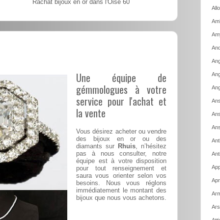
Rachat bijoux en or dans l'Oise 60
All
Amb
Am
And
Ang
Une équipe de
Ang
gémmologues à votre
Ang
service pour l'achat et
Ans
la vente
Ans
Ans
Vous désirez acheter ou vendre
des bijoux en or ou des
Ant
diamants sur
Rhuis
, n’hésitez
pas à nous consulter, notre
Ant
équipe est à votre disposition
App
pour tout renseignement et
saura vous orienter selon vos
Apr
besoins. Nous vous réglons
immédiatement le montant des
Arm
bijoux que nous vous achetons.
Ars