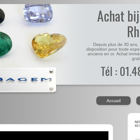
Achat bi
Rh
Depuis plus de 30 ans, 
disposition pour toute expe
anciens en or. Achat immé
grat
Tél : 01.
Accueil
NO
43 