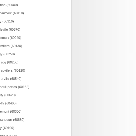
onne (60000)
lainville (60110)
y (60310)
eville (60570)
icourt (60940)
ivillers (60130)
y (60250)
acq (60250)
auvillers (60120)
erville (60540)
heuil-portes (60162)
illy (60620)
illy (60400)
emont (60300)
ancourt (60880)
y (60190)