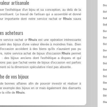
aleur artisanale
Bea
ser l'esthétique d'un bijou et sa conception, au delà de la
Beh
nstituent. Le travail de l'artisan qui a assemblé et donné
Bel
eur importante dont notre service rachat or
Rhuis
saura
Bel
les acheteurs
Ber
Ber
re service rachat or
Rhuis
est une opération intéressante
érir des bijoux d'une valeur élevée à moindres frais. Bien
Ber
d'occasion accèdent à des biens qu'ils n'auraient pas pu
Ber
outre, notre service achat de bijoux d'occasion
Rhuis
permet
Bet
 : des bijoux anciens dont l'esthétique a disparu et qui
ions pas que l'achat vente de bijoux d'occasion est parfois
Bet
ent où la dimension spéculative n'est pas absente.
Bet
he de vos bijoux
Bet
Bie
e bonnes affaires afin de pouvoir investir et réaliser à
par exemple des bijoux en or mais également des diamants
Bie
 la ville de
Rhuis
.
Bit
Bla