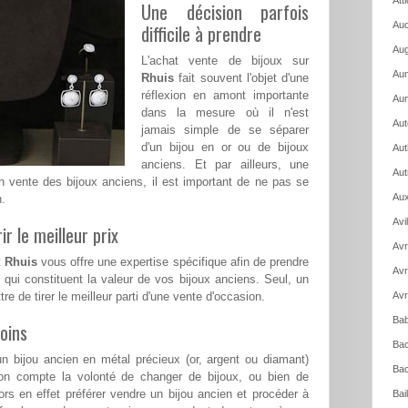
Att
Une décision parfois
Auc
difficile à prendre
Aug
L'achat vente de bijoux sur
Aum
Rhuis
fait souvent l'objet d'une
réflexion en amont importante
Aun
dans la mesure où il n'est
Aut
jamais simple de se séparer
d'un bijou en or ou de bijoux
Aut
anciens. Et par ailleurs, une
Aut
en vente des bijoux anciens, il est important de ne pas se
Aux
n.
Avi
ir le meilleur prix
Avr
t
Rhuis
vous offre une expertise spécifique afin de prendre
Avr
ui constituent la valeur de vos bijoux anciens. Seul, un
re de tirer le meilleur parti d'une vente d'occasion.
Avr
Bab
oins
Bac
n bijou ancien en métal précieux (or, argent ou diamant)
Bac
on compte la volonté de changer de bijoux, ou bien de
rs en effet préférer vendre un bijou ancien et procéder à
Bai