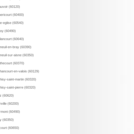
uvoir (60120)
ericourt (60400)
le-eglise (60540)
loy (60490)
lancourt (60640)
neuil-en-bray (60390)
neuil-sur-aisne (60350)
thecourt (60370)
hancourt-en-valois (60129)
hisy-saint-martin (60320)
hisy-saint-pierre (60320)
z (60620)
nville (60200)
rmont (60490)
ry (60350)
court (60650)