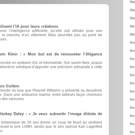
Bla
Bla
Bla
sent l’IA pour leurs créations
Bli
r l’intelligence artificielle, qu’elle soit utilisée pour une
Bli
er la manche d’un vêtement. Mais peut-être pas au point de
ques.
Boi
Boi
vin Klein : « Mon but est de renouveler l’élégance
Bon
 recrée un vestiaire chic et minimaliste. Son savoir-faire, acquis
irectrice artistique d’apporter une précision artisanale à cette
Bon
Bon
Bon
is Vuitton
 monde du luxe que Pharrell Williams a présenté sa deuxième
Bon
ue. Dans une ambiance marine, entre tailleurs façon chemises
 des vareuses.
Bor
Bor
okey Daley : « Je veux subvertir l’image élitiste de
Bor
ur britannique de 26 ans donne un coup de fouet au vestiaire
Bou
recevait le prix LVMH, tandis que le prix spécial Karl Lagerfeld
s.
Bou