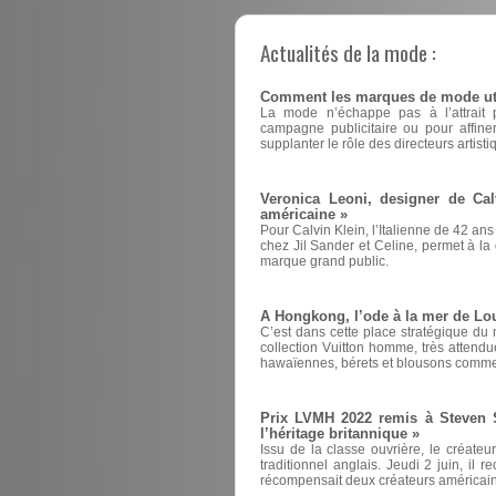
Actualités de la mode :
Comment les marques de mode utili
La mode n’échappe pas à l’attrait pou
campagne publicitaire ou pour affin
supplanter le rôle des directeurs artisti
Veronica Leoni, designer de Cal
américaine »
Pour Calvin Klein, l’Italienne de 42 ans
chez Jil Sander et Celine, permet à la d
marque grand public.
A Hongkong, l’ode à la mer de Lou
C’est dans cette place stratégique du
collection Vuitton homme, très attend
hawaïennes, bérets et blousons comme
Prix LVMH 2022 remis à Steven St
l’héritage britannique »
Issu de la classe ouvrière, le créate
traditionnel anglais. Jeudi 2 juin, il 
récompensait deux créateurs américain