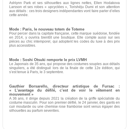
Ashlynn Park et ses silhouettes aux lignes nettes, Ellen Hodakova
Larsson et ses robes « upcyclées », Torishéju Dumi et son attention
aux détails : ces trois designers indépendantes vont faire parler d’elles
cette année.
Mode : Paris, le nouveau totem de Toteme
Pour percer dans la capitale française, cette marque suédoise, fondée
en 2014, y ouvrira bientôt une boutique. Elle compte aussi sur ses
pièces au chic intemporel, qui adoptent les codes du luxe à des prix
plus accessibles.
Mode : Soshi Otsuki remporte le prix LVMH
Le Japonais de 35 ans, qui propose des costumes souples aux détails
singuliers, a été distingué lors de la finale de cette 12e édition, qui
s’est tenue à Paris, le 3 septembre.
Gauthier Borsarello, directeur artistique de Fursac :
« L’avantage du défilé, c’est de voir le vêtement en
mouvement »
A 36 ans, il dirige depuis 2021 la création de la griffe spécialiste du
costume masculin. Pour son premier défilé, le 24 janvier, des gants en
cuir moutarde ou une chemise rose framboise sont venus égayer des
silhouettes au parfum seventies.