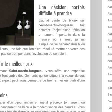
Att
Une décision parfois
Auc
difficile à prendre
Aug
L'achat vente de bijoux sur
Aum
Saint-martin-longueau
fait
Aun
souvent l'objet d'une réflexion
Aut
en amont importante dans la
mesure où il n'est jamais
Aut
simple de se séparer d'un bijou
Aut
lleurs, une fois que l'on s'est résolu à mettre en vente des
e pas se tromper dans l'évaluation de son bien.
Aux
Avi
ir le meilleur prix
Avr
iamant
Saint-martin-longueau
vous offre une expertise
Avr
e l'ensemble des éléments qui constituent la valeur de vos
t expert peut vous permettre de tirer le meilleur parti d'une
Avr
Bab
oins
Bac
Bac
rer d'un bijou ancien en métal précieux (or, argent ou
changement de bijou à la modernisation des parures. Vous
Bai
voir besoin d'argent en revendant des bijoux que vous ne