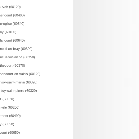
uvoir (60120)
ericourt (60400)
le-eglise (60540)
loy (60490)
lancourt (60640)
neuil-en-bray (60390)
neuil-sur-aisne (60350)
thecourt (60370)
hancourt-en-valois (60129)
hisy-saint-martin (60320)
hisy-saint-pierre (60320)
z (60620)
nville (60200)
rmont (60490)
ry (60350)
court (60650)