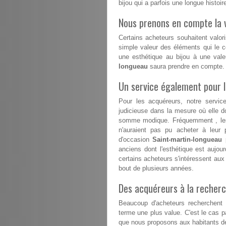
bijou qui a parfois une longue histoire
Nous prenons en compte la v
Certains acheteurs souhaitent valori
simple valeur des éléments qui le co
une esthétique au bijou à une vale
longueau
saura prendre en compte.
Un service également pour 
Pour les acquéreurs, notre servi
judicieuse dans la mesure où elle do
somme modique. Fréquemment , les 
n'auraient pas pu acheter à leur p
d'occasion
Saint-martin-longueau
p
anciens dont l'esthétique est aujour
certains acheteurs s'intéressent aux b
bout de plusieurs années.
Des acquéreurs à la recherc
Beaucoup d'acheteurs recherchent d
terme une plus value. C'est le cas 
que nous proposons aux habitants de