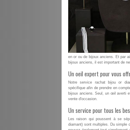
en or ou de bijoux anciens. Et par ai
bijoux anciens, il est important de n
Un oeil expert pour vous offr
Notre service rachat bijou or d
spécifique afin de prendre en compt
bijoux anciens. Seul, un œil averti e
vente d'occasion.
Un service pour tous les bes
Les raison qui poussent à se sépa
diamant) sont multiples. Du simple 
pouvez également tout simplement a