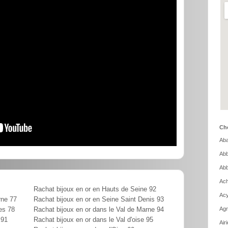
Cho
Aba
Abb
Abb
Ach
Rachat bijoux en or en Hauts de Seine 92
Acy
rne 77
Rachat bijoux en or en Seine Saint Denis 93
Agn
es 78
Rachat bijoux en or dans le Val de Marne 94
 91
Rachat bijoux en or dans le Val d'oise 95
Air