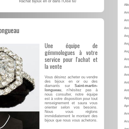
Rachat bijoux en or dans l'Oise 60
All
Amb
Am
longueau
And
Ang
Une équipe de
Ang
gémmologues à votre
Ang
service pour l'achat et
Ans
la vente
Ans
Ans
Vous désirez acheter ou vendre
des bijoux en or ou des
Ant
diamants sur
Saint-martin-
longueau
, n’hésitez pas à
Ant
nous consulter, notre équipe
App
est à votre disposition pour tout
renseignement et saura vous
Apr
orienter selon vos besoins.
Nous vous réglons
Arm
immédiatement le montant des
bijoux que nous vous achetons.
Ars