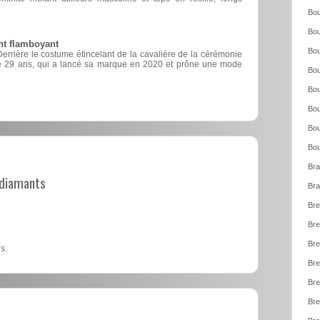
Bou
Bou
nt flamboyant
Bou
Derrière le costume étincelant de la cavalière de la cérémonie
de 29 ans, qui a lancé sa marque en 2020 et prône une mode
Bou
Bou
Bou
Bou
Bou
Bra
t diamants
Bra
Bre
Bre
Bre
s.
Bre
Bre
Bre