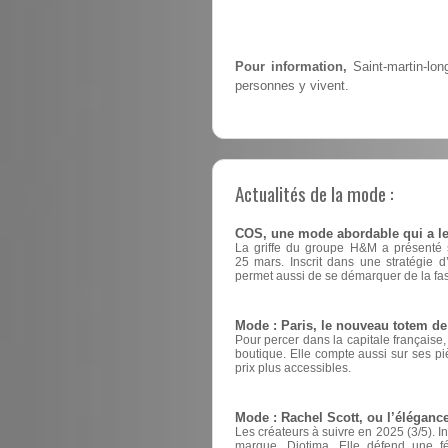
Pour information,
Saint-martin-lon
personnes y vivent.
Actualités de la mode :
COS, une mode abordable qui a le
La griffe du groupe H&M a présenté sa
25 mars. Inscrit dans une stratégie 
permet aussi de se démarquer de la fas
Mode : Paris, le nouveau totem d
Pour percer dans la capitale française
boutique. Elle compte aussi sur ses pi
prix plus accessibles.
Mode : Rachel Scott, ou l’éléganc
Les créateurs à suivre en 2025 (3/5). I
marque, Diotima. Elle défend une fém