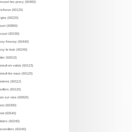
incourt-les-precy (60460)
ncfosse (60120)
rgies (60220)
court (60860)
ncourt (60190)
ssy-fresnoy (60440)
ssy-le-bois (60240)
lier (60510)
neuil-en-valois (60123)
neuil-les-eaux (60120)
nieres (60112)
villers (60120)
an-sur-oise (60820)
est (60300)
nel (60540)
biers (60240)
convillers (60240)