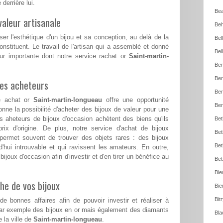
 derrière lui.
Bea
aleur artisanale
Beh
ser l'esthétique d'un bijou et sa conception, au delà de la
Bel
nstituent. Le travail de l'artisan qui a assemblé et donné
Bel
ur importante dont notre service rachat or
Saint-martin-
Ber
Ber
les acheteurs
Ber
ce achat or
Saint-martin-longueau
offre une opportunité
Ber
nne la possibilité d'acheter des bijoux de valeur pour une
aheteurs de bijoux d'occasion achètent des biens qu'ils
Bet
rix d'origine. De plus, notre service d'achat de bijoux
Bet
ermet souvent de trouver des objets rares : des bijoux
Bet
d'hui introuvable et qui ravissent les amateurs. En outre,
ijoux d'occasion afin d'investir et d'en tirer un bénéfice au
Bet
Bie
he de vos bijoux
Bie
Bit
e bonnes affaires afin de pouvoir investir et réaliser à
par exemple des bijoux en or mais également des diamants
Bla
 la ville de
Saint-martin-longueau
.