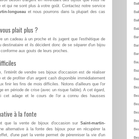
Bai
 et qui ne sont plus à votre goût. Contactez notre service
rtin-longueau
et nous pourrons dans la plupart des cas
Bai
Bai
vous plait plus ?
Bal
Bar
re un cadeau à un proche et ils jugent que l'esthétique de
u destinataire et ils décident donc de se séparer d'un bijou
Bar
s conforme aux gouts de leurs proches.
Bar
ficiles
Bau
Baz
l'intérêt de vendre ses bijoux d'occasion est de réaliser
e et de profiter d'un argent cash disponible immédiatement
Baz
 finir les fins de mois difficiles. Notons d'ailleurs que l'or
Bea
ge en période de crise (avec un risque faible). A cet égard,
ti cet adage et le cours de l'or a connu des hausses
Bea
Bea
ative à la fonte
Bea
Bea
ent que la vente de bijoux d'occasion sur
Saint-martin-
e alternative à la fonte des bijoux pour en récupérer la
Bea
ffet, d'une part la vente permet de pérenniser la vie d'un
Bea