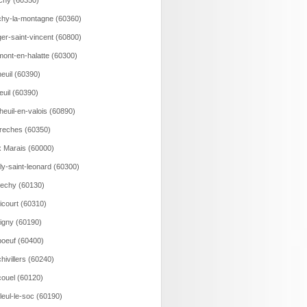
ichy (60350)
hy-la-montagne (60360)
er-saint-vincent (60800)
ont-en-halatte (60300)
euil (60390)
euil (60390)
heuil-en-valois (60890)
reches (60350)
 Marais (60000)
lly-saint-leonard (60300)
echy (60130)
icourt (60310)
igny (60190)
oeuf (60400)
hivillers (60240)
ouel (60120)
lleul-le-soc (60190)