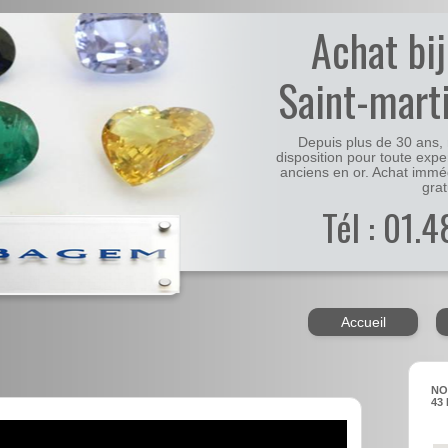
Achat bi
Saint-mart
Depuis plus de 30 ans, 
disposition pour toute expe
anciens en or. Achat immé
grat
Tél : 01.
Accueil
NO
43 