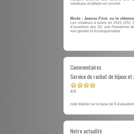
manteaux et détails en crochet.
Mode : Jeanne Friot, ou le vêteme
Les créateurs à suivre en 2025 (2/5). 
d’ouverture des JO, une Parisienne 
non genrée et écoresponsable.
Commentaires
Service de rachat de bijoux e
4
5
/
note établie sur la base de
5
évaluation
Notre actualité