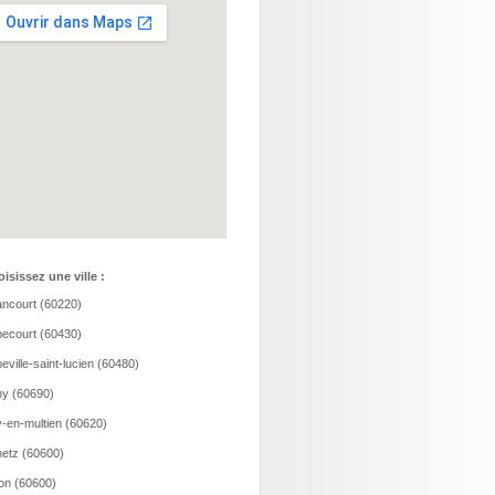
isissez une ville :
ncourt (60220)
ecourt (60430)
eville-saint-lucien (60480)
y (60690)
-en-multien (60620)
etz (60600)
ion (60600)