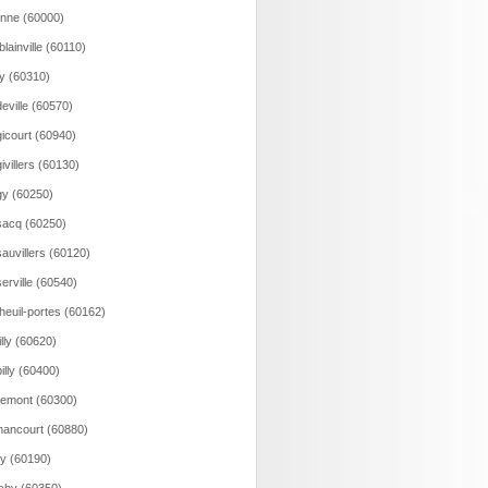
onne (60000)
lainville (60110)
y (60310)
eville (60570)
icourt (60940)
ivillers (60130)
y (60250)
acq (60250)
auvillers (60120)
erville (60540)
heuil-portes (60162)
illy (60620)
illy (60400)
emont (60300)
ancourt (60880)
y (60190)