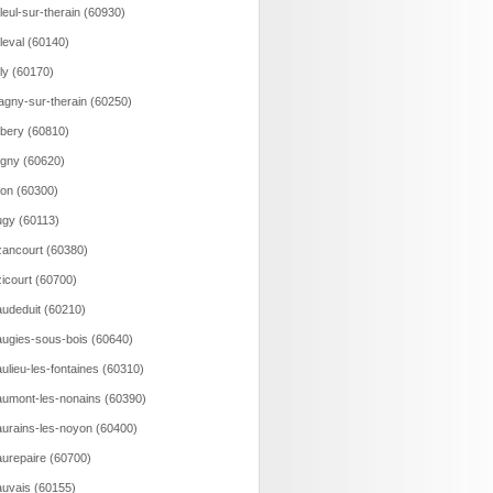
lleul-sur-therain (60930)
lleval (60140)
lly (60170)
agny-sur-therain (60250)
bery (60810)
gny (60620)
on (60300)
gy (60113)
ancourt (60380)
icourt (60700)
udeduit (60210)
ugies-sous-bois (60640)
ulieu-les-fontaines (60310)
umont-les-nonains (60390)
urains-les-noyon (60400)
urepaire (60700)
uvais (60155)