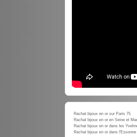
Rachat bijoux en or sur Paris 75
Rachat bijoux en or en Seine et Ma
Rachat bijoux en or dans les Yvelin
Rachat bijoux en or dans l'Essonne