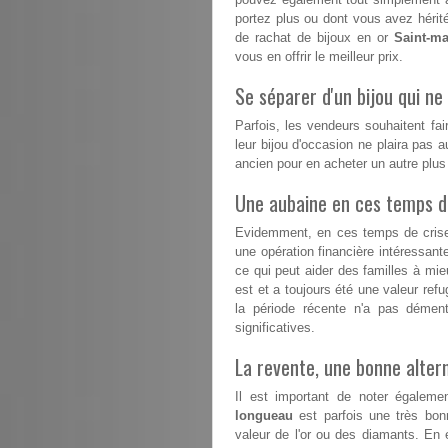
portez plus ou dont vous avez hérité
de rachat de bijoux en or
Saint-ma
vous en offrir le meilleur prix.
Se séparer d'un bijou qui ne 
Parfois, les vendeurs souhaitent fai
leur bijou d'occasion ne plaira pas a
ancien pour en acheter un autre plu
Une aubaine en ces temps dif
Evidemment, en ces temps de crise, 
une opération financière intéressant
ce qui peut aider des familles à mieux
est et a toujours été une valeur refu
la période récente n'a pas démen
significatives.
La revente, une bonne altern
Il est important de noter égalem
longueau
est parfois une très bonn
valeur de l'or ou des diamants. En e