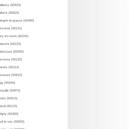
illancy (60620)
llarre (60620)
logne-la-grasse (60490)
rsonne (60141)
ry-en-vexin (60240)
tavent (60220)
tencourt (60590)
vresse (60220)
isnes (60113)
sseuse (60810)
gy (60440)
nouille (60870)
sles (60510)
teuil (60120)
tigny (60400)
uil-le-sec (60600)