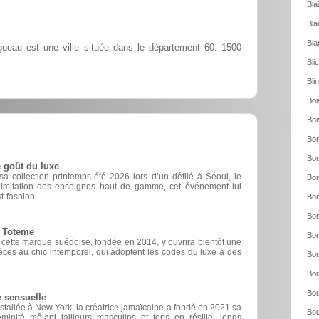
Bla
Bla
Bla
gueau est une ville située dans le département 60. 1500
Bli
Bli
Boi
Boi
Bon
Bon
 goût du luxe
 collection printemps-été 2026 lors d’un défilé à Séoul, le
Bon
d’imitation des enseignes haut de gamme, cet événement lui
t-fashion.
Bon
Bon
e Toteme
Bor
, cette marque suédoise, fondée en 2014, y ouvrira bientôt une
èces au chic intemporel, qui adoptent les codes du luxe à des
Bor
Bor
Bou
e sensuelle
nstallée à New York, la créatrice jamaïcaine a fondé en 2021 sa
Bou
inité mêlant tailleurs masculins et tops en résille, longs